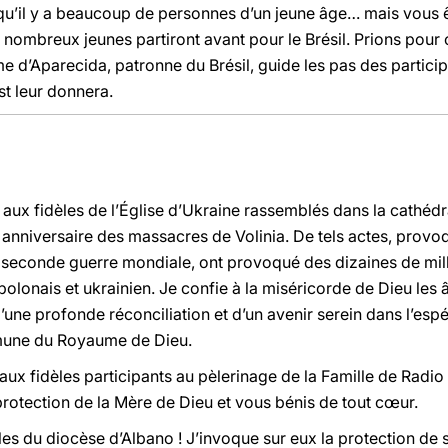
qu’il y a beaucoup de personnes d’un jeune âge… mais vous ê
de nombreux jeunes partiront avant pour le Brésil. Prions pour
d’Aparecida, patronne du Brésil, guide les pas des particip
ist leur donnera.
t aux fidèles de l’Église d’Ukraine rassemblés dans la cathéd
e anniversaire des massacres de Volinia. De tels actes, provoq
a seconde guerre mondiale, ont provoqué des dizaines de milli
 polonais et ukrainien. Je confie à la miséricorde de Dieu les 
une profonde réconciliation et d’un avenir serein dans l’espé
mmune du Royaume de Dieu.
aux fidèles participants au pèlerinage de la Famille de Radi
protection de la Mère de Dieu et vous bénis de tout cœur.
èles du diocèse d’Albano ! J’invoque sur eux la protection de 