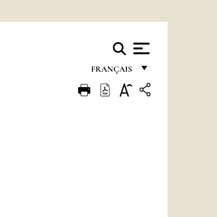
FRANÇAIS
FRANÇAIS
ENGLISH
ITALIANO
PORTUGUÊS
ESPAÑOL
DEUTSCH
POLSKI