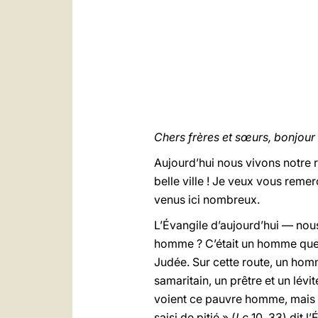
Chers frères et sœurs, bonjour 
Aujourd’hui nous vivons notre r
belle ville ! Je veux vous remer
venus ici nombreux.
L’Évangile d’aujourd’hui — nou
homme ? C’était un homme quelc
Judée. Sur cette route, un homm
samaritain, un prêtre et un lév
voient ce pauvre homme, mais il
saisi de pitié » (
Lc
10, 33) dit l’