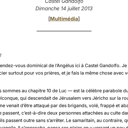
Castel Gandolfo
Dimanche 14 juillet 2013
[
Multimédia
]
________________________
!
endez-vous dominical de l’Angélus ici à Castel Gandolfo. Je 
cier surtout pour vos prières, et je fais la même chose avec v
s sommes au chapitre 10 de Luc — est la célèbre parabole du 
onque, qui descendait de Jérusalem vers Jéricho sur la route
e venait d’être attaqué par des brigands, volé, frappé et ab
ite passent, c’est-à-dire deux personnes attachées au culte da
s passent outre sans s’arrêter. Le samaritain, au contraire, q
Évangile. Il s’approcha, pansa ses plaies en y versant un peu d’h