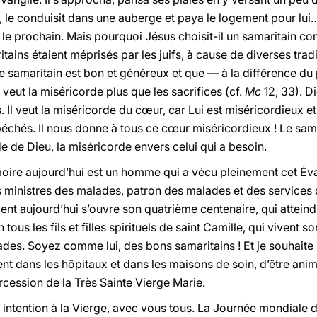
le conduisit dans une auberge et paya le logement pour lui… E
 le prochain. Mais pourquoi Jésus choisit-il un samaritain c
ains étaient méprisés par les juifs, à cause de diverses tradi
samaritain est bon et généreux et que — à la différence du pr
 veut la miséricorde plus que les sacrifices (cf.
Mc
12, 33). D
 Il veut la miséricorde du cœur, car Lui est miséricordieux 
péchés. Il nous donne à tous ce cœur miséricordieux ! Le samari
e de Dieu, la miséricorde envers celui qui a besoin.
oire aujourd’hui est un homme qui a vécu pleinement cet Évan
s ministres des malades, patron des malades et des services d
sément aujourd’hui s’ouvre son quatrième centenaire, qui attei
tous les fils et filles spirituels de saint Camille, qui vivent 
ades. Soyez comme lui, des bons samaritains ! Et je souhaite
llent dans les hôpitaux et dans les maisons de soin, d’être ani
ercession de la Très Sainte Vierge Marie.
e intention à la Vierge, avec vous tous. La Journée mondiale 