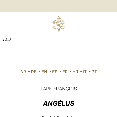
I
2013
AR
-
DE
-
EN
-
ES
-
FR
-
HR
-
IT
-
PT
PAPE FRANÇOIS
ANGÉLUS