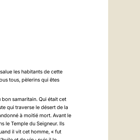
العربيّة
中文
LATINE
salue les habitants de cette
ous tous, pèlerins qui êtes
bon samaritain. Qui était cet
 qui traverse le désert de la
andonné à moitié mort. Avant le
ns le Temple du Seigneur. Ils
uand il vit cet homme, « fut
uile et de vin ; puis il le