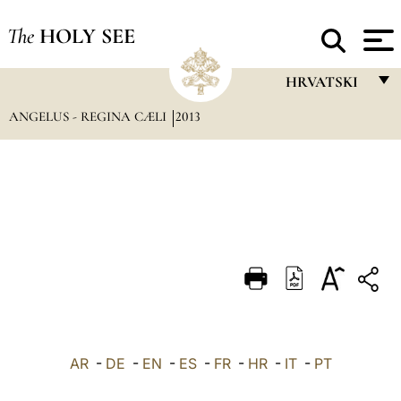
The
HOLY SEE
HRVATSKI
ANGELUS - REGINA CÆLI
2013
FRANÇAIS
ENGLISH
ITALIANO
PORTUGUÊS
ESPAÑOL
DEUTSCH
POLSKI
العربيّة
AR
-
DE
-
EN
-
ES
-
FR
-
HR
-
IT
-
PT
中文