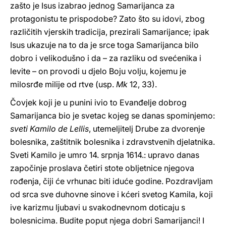
zašto je Isus izabrao jednog Samarijanca za
protagonistu te prispodobe? Zato što su idovi, zbog
različitih vjerskih tradicija, prezirali Samarijance; ipak
Isus ukazuje na to da je srce toga Samarijanca bilo
dobro i velikodušno i da – za razliku od svećenika i
levite – on provodi u djelo Boju volju, kojemu je
milosrđe milije od rtve (usp.
Mk
12, 33).
Čovjek koji je u punini ivio to Evanđelje dobrog
Samarijanca bio je svetac kojeg se danas spominjemo:
sveti Kamilo de Lellis
, utemeljitelj Drube za dvorenje
bolesnika, zaštitnik bolesnika i zdravstvenih djelatnika.
Sveti Kamilo je umro 14. srpnja 1614.: upravo danas
započinje proslava četiri stote obljetnice njegova
rođenja, čiji će vrhunac biti iduće godine. Pozdravljam
od srca sve duhovne sinove i kćeri svetog Kamila, koji
ive karizmu ljubavi u svakodnevnom doticaju s
bolesnicima. Budite poput njega dobri Samarijanci! I