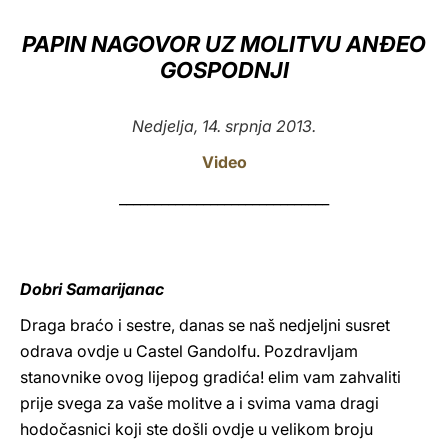
LATINE
PAPIN NAGOVOR UZ MOLITVU ANĐEO
GOSPODNJI
Nedjelja, 14. srpnja 2013.
Video
______________________________
Dobri Samarijanac
Draga braćo i sestre, danas se naš nedjeljni susret
odrava ovdje u Castel Gandolfu. Pozdravljam
stanovnike ovog lijepog gradića! elim vam zahvaliti
prije svega za vaše molitve a i svima vama dragi
hodočasnici koji ste došli ovdje u velikom broju