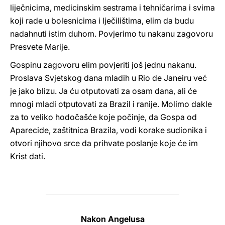
liječnicima, medicinskim sestrama i tehničarima i svima
koji rade u bolesnicima i lječilištima, elim da budu
nadahnuti istim duhom. Povjerimo tu nakanu zagovoru
Presvete Marije.
Gospinu zagovoru elim povjeriti još jednu nakanu.
Proslava Svjetskog dana mladih u Rio de Janeiru već
je jako blizu. Ja ću otputovati za osam dana, ali će
mnogi mladi otputovati za Brazil i ranije. Molimo dakle
za to veliko hodočašće koje počinje, da Gospa od
Aparecide, zaštitnica Brazila, vodi korake sudionika i
otvori njihovo srce da prihvate poslanje koje će im
Krist dati.
Nakon Angelusa