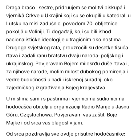
Draga braćo i sestre, pridruujem se molitvi biskupâ i
vjernikâ Crkve u Ukrajini koji su se okupili u katedrali u
Lutsku na misi zadušnici povodom 70. obljetnice
pokoljâ u Voliniji. Ti događaji, koji su bili ishod
nacionalističke ideologije u tragičnim okolnostima
Drugoga svjetskog rata, prouzročili su desetke tisuća
rtava i zadali ranu bratstvu dvaju naroda: poljskog i
ukrajinskog. Povjeravam Bojem milosrđu duše rtava i,
za njihove narode, molim milost dubokog pomirenja i
vedre budućnosti u nadi i iskrenoj suradnji oko
zajedničkog izgrađivanja Bojeg kraljevstva.
U mislima sam i s pastirima i vjernicima sudionicima
hodočašća obitelji u organizaciji Radio Marije u Jasnu
Góru, Częstochowa. Povjeravam vas zaštiti Boje
Majke i od srca vas blagoslivljam.
Od srca pozdravlja sve ovdje prisutne hodočasnike: