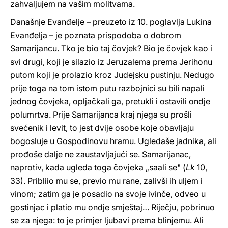
zahvaljujem na vašim molitvama.
Današnje Evanđelje – preuzeto iz 10. poglavlja Lukina
Evanđelja – je poznata prispodoba o dobrom
Samarijancu. Tko je bio taj čovjek? Bio je čovjek kao i
svi drugi, koji je silazio iz Jeruzalema prema Jerihonu
putom koji je prolazio kroz Judejsku pustinju. Nedugo
prije toga na tom istom putu razbojnici su bili napali
jednog čovjeka, opljačkali ga, pretukli i ostavili ondje
polumrtva. Prije Samarijanca kraj njega su prošli
svećenik i levit, to jest dvije osobe koje obavljaju
bogosluje u Gospodinovu hramu. Ugledaše jadnika, ali
prođoše dalje ne zaustavljajući se. Samarijanac,
naprotiv, kada ugleda toga čovjeka „saali se" (
Lk
10,
33). Pribliio mu se, previo mu rane, zalivši ih uljem i
vinom; zatim ga je posadio na svoje ivinče, odveo u
gostinjac i platio mu ondje smještaj… Riječju, pobrinuo
se za njega: to je primjer ljubavi prema blinjemu. Ali