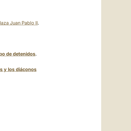
laza Juan Pablo II
.
po de detenidos
.
os y los diáconos