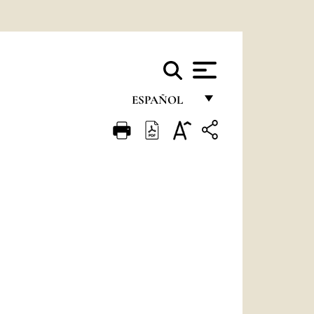
ESPAÑOL
FRANÇAIS
ENGLISH
ITALIANO
PORTUGUÊS
ESPAÑOL
DEUTSCH
POLSKI