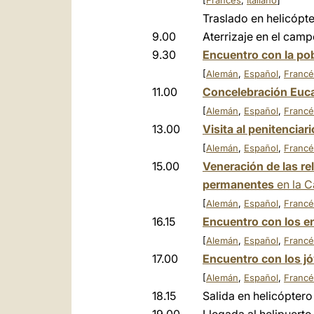
[
Francés
,
Italiano
]
Traslado en helicópt
9.00
Aterrizaje en el cam
9.30
Encuentro con la pob
[
Alemán
,
Español
,
Francé
11.00
Concelebración Euca
[
Alemán
,
Español
,
Francé
13.00
Visita al penitencia
[
Alemán
,
Español
,
Francé
15.00
Veneración de las re
permanentes
en la C
[
Alemán
,
Español
,
Francé
16.15
Encuentro con los 
[
Alemán
,
Español
,
Francé
17.00
Encuentro con los j
[
Alemán
,
Español
,
Francé
18.15
Salida en helicóptero