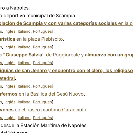
ero a Nápoles.
po deportivo municipal de Scampia.
lación de Scampia y con varias categorías sociales
en la p
s
,
Inglés
,
Italiano
,
Portugués
]
rística
en la plaza Plebiscito
.
s
,
Inglés
,
Italiano
,
Portugués
]
rio "Giuseppe Salvia"
de Poggioreale y
almuerzo con un gru
s
,
Inglés
,
Italiano
,
Portugués
]
liquias de san Jenaro
y
encuentro con el clero, los religios
atedral
.
s
,
Inglés
,
Italiano
,
Portugués
]
enfermos
en la Basílica del Gesù Nuovo
.
s
,
Inglés
,
Italiano
,
Portugués
]
óvenes
en el paseo marítimo Caracciolo
.
s
,
Inglés
,
Italiano
,
Portugués
]
 desde la Estación Marítima de Nápoles.