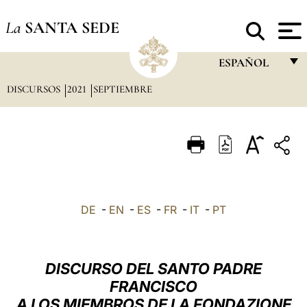
La
SANTA SEDE
ESPAÑOL
DISCURSOS
2021
SEPTIEMBRE
FRANÇAIS
ENGLISH
ITALIANO
PORTUGUÊS
ESPAÑOL
DE
-
EN
-
ES
-
FR
-
IT
-
PT
DEUTSCH
POLSKI
DISCURSO DEL SANTO PADRE
العربيّة
FRANCISCO
A LOS MIEMBROS DE LA FONDAZIONE
中文