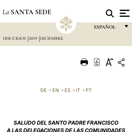
La
SANTA SEDE
ESPAÑOL
DISCURSOS
2019
DICIEMBRE
FRANÇAIS
ENGLISH
ITALIANO
PORTUGUÊS
ESPAÑOL
DE
-
EN
-
ES
-
IT
-
PT
DEUTSCH
POLSKI
العربيّة
SALUDO DEL SANTO PADRE FRANCISCO
A LAS DELEGACIONES DE LAS COMUNIDADES
中文