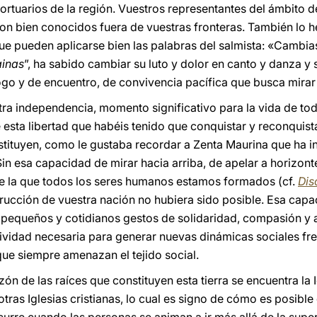
portuarios de la región. Vuestros representantes del ámbito de 
son bien conocidos fuera de vuestras fronteras. También lo h
que pueden aplicarse bien las palabras del salmista: «Cambias
inas
”, ha sabido cambiar su luto y dolor en canto y danza y
ogo y de encuentro, de convivencia pacífica que busca mirar
tra independencia, momento significativo para la vida de to
 esta libertad que habéis tenido que conquistar y reconquist
nstituyen, como le gustaba recordar a Zenta Maurina que ha i
 Sin esa capacidad de mirar hacia arriba, de apelar a horizo
e la que todos los seres humanos estamos formados (cf.
Dis
rucción de vuestra nación no hubiera sido posible. Esa capa
n pequeños y cotidianos gestos de solidaridad, compasión y a
atividad necesaria para generar nuevas dinámicas sociales fre
que siempre amenazan el tejido social.
ón de las raíces que constituyen esta tierra se encuentra la I
tras Iglesias cristianas, lo cual es signo de cómo es posibl