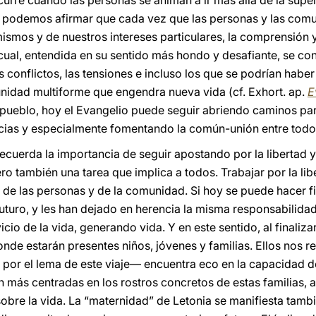
curre cuando las personas se animan a ir más allá de la superf
, podemos afirmar que cada vez que las personas y las co
ismos y de nuestros intereses particulares, la comprensión
 cual, entendida en su sentido más hondo y desafiante, se co
s conflictos, las tensiones e incluso los que se podrían hab
nidad multiforme que engendra nueva vida (cf. Exhort. ap.
E
 pueblo, hoy el Evangelio puede seguir abriendo caminos par
ncias y especialmente fomentando la común-unión entre todo
recuerda la importancia de seguir apostando por la libertad 
ro también una tarea que implica a todos. Trabajar por la l
r de las personas y de la comunidad. Si hoy se puede hacer fi
uturo, y les han dejado en herencia la misma responsabilidad
icio de la vida, generando vida. Y en este sentido, al finaliz
nde estarán presentes niños, jóvenes y familias. Ellos nos 
 por el lema de este viaje— encuentra eco en la capacidad 
n más centradas en los rostros concretos de estas familias, 
obre la vida. La “maternidad” de Letonia se manifiesta tamb