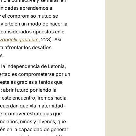
icie conflictiva y se miran en
munidades aprendemos a
 y el compromiso mutuo se
nvierte en un modo de hacer la
er considerados opuestos en el
vangelii gaudium
, 228). Así
a afrontar los desafíos
s.
y la independencia de Letonia,
ibertad es comprometerse por un
esta es gracias a tantos que
: abrir futuro poniendo la
ar este encuentro, iremos hacia
recuerdan que «la maternidad»
de promover estrategias que
ancianos, niños y jóvenes, que
ién en la capacidad de generar