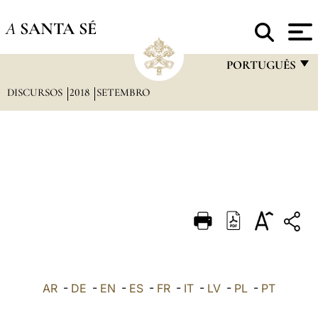
A
SANTA SÉ
PORTUGUÊS
DISCURSOS
2018
SETEMBRO
FRANÇAIS
ENGLISH
ITALIANO
PORTUGUÊS
ESPAÑOL
DEUTSCH
POLSKI
العربيّة
AR
-
DE
-
EN
-
ES
-
FR
-
IT
-
LV
-
PL
-
PT
中文