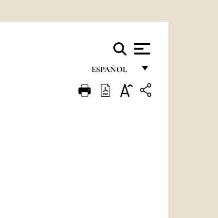
ESPAÑOL
FRANÇAIS
ENGLISH
ITALIANO
PORTUGUÊS
ESPAÑOL
DEUTSCH
POLSKI