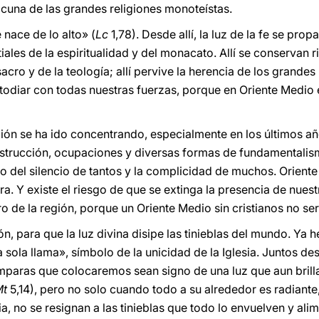
 cuna de las grandes religiones monoteístas.
e nace de lo alto» (
Lc
1,78). Desde allí, la luz de la fe se pro
ales de la espiritualidad y del monacato. Allí se conservan r
acro y de la teología; allí pervive la herencia de los grandes 
odiar con todas nuestras fuerzas, porque en Oriente Medio e
ión se ha ido concentrando, especialmente en los últimos a
 destrucción, ocupaciones y diversas formas de fundamentali
 del silencio de tantos y la complicidad de muchos. Oriente 
rra. Y existe el riesgo de que se extinga la presencia de nu
o de la región, porque un Oriente Medio sin cristianos no se
ión, para que la luz divina disipe las tinieblas del mundo. Y
a sola llama», símbolo de la unicidad de la Iglesia. Juntos 
mparas que colocaremos sean signo de una luz que aun brilla 
Mt
5,14), pero no solo cuando todo a su alrededor es radiante
, no se resignan a las tinieblas que todo lo envuelven y ali