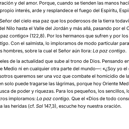
ración y del amor. Porque, cuando se tienden las manos hacia
ropio interés, arde y resplandece el fuego del Espíritu, Espír
Señor del cielo esa paz que los poderosos de la tierra toda
l Nilo hasta el Valle del Jordán y más allá, pasando por el Or
a paz contigo» (122,8). Por los hermanos que sufren y por l
tigo
. Con el salmista, lo imploramos de modo particular para
s hombres, sobre la cual el Señor aún llora:
La paz contigo
.
Abeles de la actualidad que sube al trono de Dios. Pensando 
te Medio ni en cualquier otra parte del mundo―: «¿Soy yo e
nosotros queremos ser una voz que combate el homicidio de l
en solo puede tragarse las lágrimas, porque hoy Oriente Medio
usca de poder y riquezas. Para los pequeños, los sencillos, l
otros imploramos:
La paz contigo.
Que el «Dios de todo cons
 las heridas (cf.
Sal
147,3), escuche hoy nuestra oración.