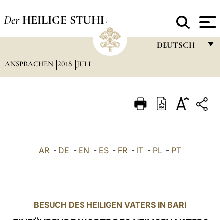
Der
HEILIGE STUHL
DEUTSCH
ANSPRACHEN
2018
JULI
FRANÇAIS
ENGLISH
ITALIANO
PORTUGUÊS
ESPAÑOL
AR
-
DE
-
EN
-
ES
-
FR
-
IT
-
PL
-
PT
DEUTSCH
POLSKI
العربيّة
BESUCH DES HEILIGEN VATERS IN BARI
中文