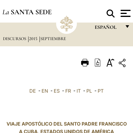
La
SANTA SEDE
ESPAÑOL
DISCURSOS
2015
SEPTIEMBRE
FRANÇAIS
ENGLISH
ITALIANO
PORTUGUÊS
ESPAÑOL
DE
-
EN
-
ES
-
FR
-
IT
-
PL
-
PT
DEUTSCH
POLSKI
العربيّة
VIAJE APOSTÓLICO DEL SANTO PADRE FRANCISCO
A CUBA, ESTADOS UNIDOS DE AMÉRICA
中文