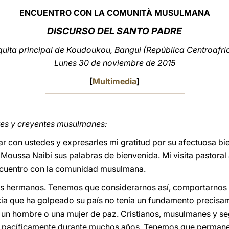
ENCUENTRO CON LA COMUNITÀ MUSULMANA
DISCURSO DEL SANTO PADRE
uita principal de Koudoukou, Bangui (República Centroafri
Lunes 30 de noviembre de 2015
[
Multimedia
]
tes y creyentes musulmanes:
tar con ustedes y expresarles mi gratitud por su afectuosa 
 Moussa Naibi sus palabras de bienvenida. Mi visita pastoral
encuentro con la comunidad musulmana.
s hermanos. Tenemos que considerarnos así, comportarnos
ncia que ha golpeado su país no tenía un fundamento precisam
 un hombre o una mujer de paz. Cristianos, musulmanes y seg
tos pacíficamente durante muchos años. Tenemos que perman