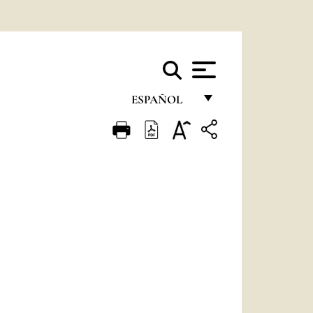
ESPAÑOL
FRANÇAIS
ENGLISH
ITALIANO
PORTUGUÊS
ESPAÑOL
DEUTSCH
POLSKI