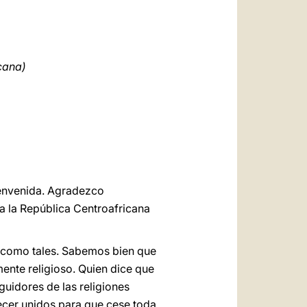
العربيّة
中文
LATINE
cana)
bienvenida. Agradezco
 a la República Centroafricana
 como tales. Sabemos bien que
ente religioso. Quien dice que
uidores de las religiones
ecer unidos para que cese toda