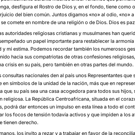
ga, desfigura el Rostro de Dios y, en el fondo, tiene como o
erjuicio del bien común. Juntos digamos «no» al odio, «no» a
ue se comete en nombre de una religión o de Dios. Dios es paz
s autoridades religiosas cristianas y musulmanes han querido
empeñado un papel importante para restablecer la armonía y 
ud y mi estima. Podemos recordar también los numerosos ges
nido hacia sus compatriotas de otras confesiones religiosas
a crisis en su país, pero también en otras partes del mundo.
consultas nacionales den al país unos Representantes que s
e en símbolos de la unidad de la nación, más que en represe
 que su país sea una casa acogedora para todos sus hijos, si
n religiosa. La República Centroafricana, situada en el corazó
, podrá dar entonces un impulso en esta línea a todo el conti
r los focos de tensión todavía activos y que impiden a los a
e tienen derecho.
os, los invito a rezar y a trabajar en favor de la reconciliac