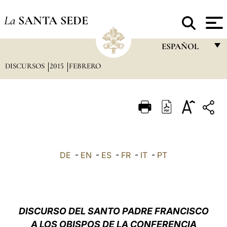
La
SANTA SEDE
ESPAÑOL
DISCURSOS
2015
FEBRERO
FRANÇAIS
ENGLISH
ITALIANO
PORTUGUÊS
ESPAÑOL
DE
-
EN
-
ES
-
FR
-
IT
-
PT
DEUTSCH
POLSKI
العربيّة
DISCURSO DEL SANTO PADRE FRANCISCO
A LOS OBISPOS DE LA CONFERENCIA
中文