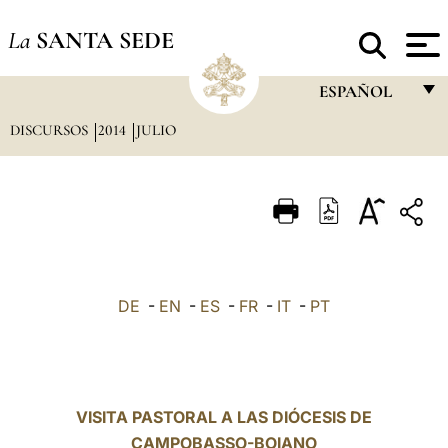
La
SANTA SEDE
ESPAÑOL
DISCURSOS
2014
JULIO
FRANÇAIS
ENGLISH
ITALIANO
PORTUGUÊS
ESPAÑOL
DE
-
EN
-
ES
-
FR
-
IT
-
PT
DEUTSCH
POLSKI
العربيّة
VISITA PASTORAL A LAS DIÓCESIS DE
CAMPOBASSO-BOIANO
中文