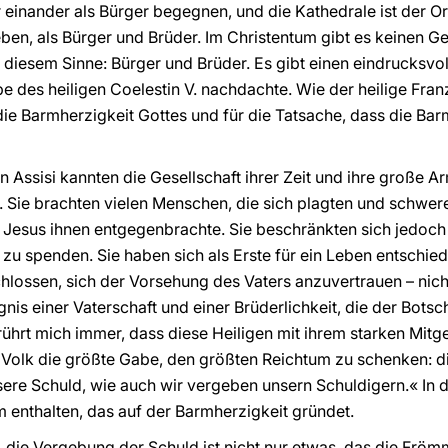
r einander als Bürger begegnen, und die Kathedrale ist der O
eben, als Bürger und Brüder. Im Christentum gibt es keinen
 diesem Sinne: Bürger und Brüder. Es gibt einen eindrucksvo
rbe des heiligen Coelestin V. nachdachte. Wie der heilige Fran
ie Barmherzigkeit Gottes und für die Tatsache, dass die Bar
 Assisi kannten die Gesellschaft ihrer Zeit und ihre große A
Sie brachten vielen Menschen, die sich plagten und schwere
 Jesus ihnen entgegenbrachte. Sie beschränkten sich jedoch 
 zu spenden. Sie haben sich als Erste für ein Leben entschie
ossen, sich der Vorsehung des Vaters anzuvertrauen – nicht
nis einer Vaterschaft und einer Brüderlichkeit, die der Bots
rührt mich immer, dass diese Heiligen mit ihrem starken Mitg
Volk die größte Gabe, den größten Reichtum zu schenken: di
sere Schuld, wie auch wir vergeben unsern Schuldigern.« In
enthalten, das auf der Barmherzigkeit gründet.
, die Vergebung der Schuld ist nicht nur etwas, das die Fröm