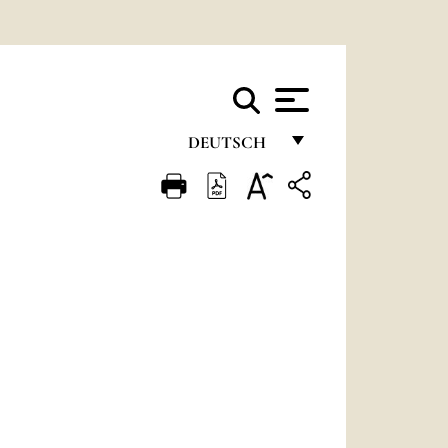
DEUTSCH
FRANÇAIS
ENGLISH
ITALIANO
PORTUGUÊS
ESPAÑOL
DEUTSCH
POLSKI