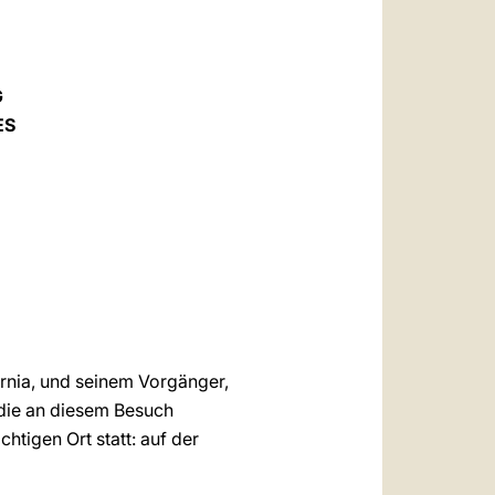
العربيّة
中文
LATINE
G
ES
ernia, und seinem Vorgänger,
 die an diesem Besuch
htigen Ort statt: auf der