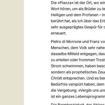
Die »Piazza« ist der Ort, wo wi
Wort hören, um als Brüder zu l
Heiligen und dem Profanen – in
berührt hat, als ich über das E
sehr ausgeprägtes Gespür für d
erneuert.
Pietro di Morrone und Franz von
Menschen, dem Volk sehr nahe. 
dasselbe Mitleid entgegen, das
zu erteilen oder frommen Trost
Strom schwimmen, haben beschl
sondern als prophetisches Zeug
Christi entsprechen. Und es be
Bedürfnis verspürt haben, dem 
die Vergebung. »Vergib uns un
ist ein ganzes Lebensprogramm 
Die Barmherzigkeit, der Ablass