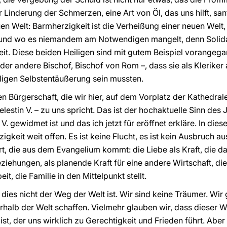
 zur Linderung der Schmerzen, eine Art von Öl, das uns hilft, sa
uen Welt: Barmherzigkeit ist die Verheißung einer neuen Welt, 
nd und wo es niemandem am Notwendigen mangelt, denn Solidar
eit. Diese beiden Heiligen sind mit gutem Beispiel vorangega
 der andere Bischof, Bischof von Rom –, dass sie als Kleriker 
ligen Selbstentäußerung sein mussten.
uen Bürgerschaft, die wir hier, auf dem Vorplatz der Kathedra
elestin V. – zu uns spricht. Das ist der hochaktuelle Sinn des
V. gewidmet ist und das ich jetzt für eröffnet erkläre. In die
gkeit weit offen. Es ist keine Flucht, es ist kein Ausbruch au
, die aus dem Evangelium kommt: die Liebe als Kraft, die das
ziehungen, als planende Kraft für eine andere Wirtschaft, di
t, die Familie in den Mittelpunkt stellt.
 dies nicht der Weg der Welt ist. Wir sind keine Träumer. Wi
halb der Welt schaffen. Vielmehr glauben wir, dass dieser W
st, der uns wirklich zu Gerechtigkeit und Frieden führt. Aber