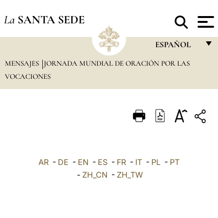
La
SANTA SEDE
ESPAÑOL
MENSAJES
JORNADA MUNDIAL DE ORACIÓN POR LAS
FRANÇAIS
VOCACIONES
ENGLISH
ITALIANO
PORTUGUÊS
ESPAÑOL
DEUTSCH
AR
-
DE
-
EN
-
ES
-
FR
-
IT
-
PL
-
PT
-
ZH_CN
-
ZH_TW
POLSKI
العربيّة
中文