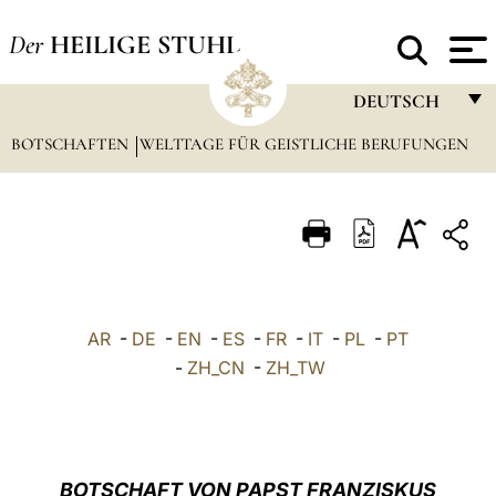
Der
HEILIGE STUHL
DEUTSCH
BOTSCHAFTEN
WELTTAGE FÜR GEISTLICHE BERUFUNGEN
FRANÇAIS
ENGLISH
ITALIANO
PORTUGUÊS
ESPAÑOL
AR
-
DE
-
EN
-
ES
-
FR
-
IT
-
PL
-
PT
DEUTSCH
-
ZH_CN
-
ZH_TW
POLSKI
العربيّة
BOTSCHAFT VON PAPST FRANZISKUS
中文