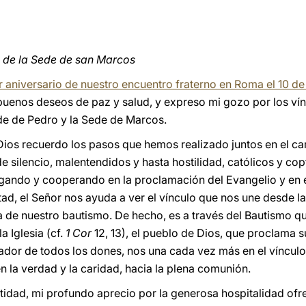
a de la Sede de san Marcos
er aniversario de nuestro encuentro fraterno en Roma el 10 
buenos deseos de paz y salud, y expreso mi gozo por los vín
e de Pedro y la Sede de Marcos.
Dios recuerdo los pasos que hemos realizado juntos en el ca
e silencio, malentendidos y hasta hostilidad, católicos y co
gando y cooperando en la proclamación del Evangelio y en el
tad, el Señor nos ayuda a ver el vínculo que nos une desde 
a de nuestro bautismo. De hecho, es a través del Bautismo 
a Iglesia (cf.
1 Cor
12, 13), el pueblo de Dios, que proclama s
tador de todos los dones, nos una cada vez más en el vínculo
n la verdad y la caridad, hacia la plena comunión.
idad, mi profundo aprecio por la generosa hospitalidad ofre