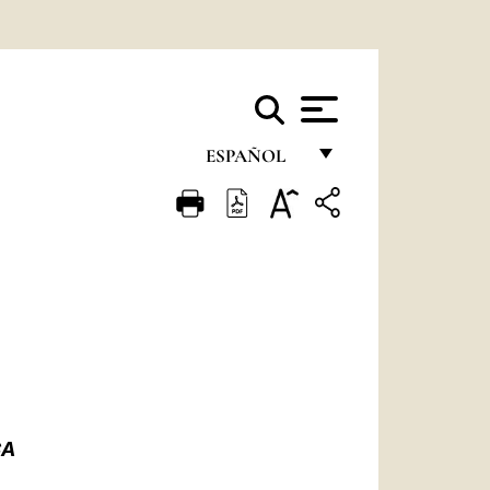
ESPAÑOL
FRANÇAIS
ENGLISH
ITALIANO
PORTUGUÊS
ESPAÑOL
DEUTSCH
CA
POLSKI