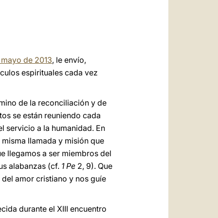
العربيّة
中文
LATINE
de mayo de 2013
, le envío,
culos espirituales cada vez
mino de la reconciliación y de
ptos se están reuniendo cada
 servicio a la humanidad. En
la misma llamada y misión que
que llegamos a ser miembros del
us alabanzas (cf.
1 Pe
2, 9). Que
 del amor cristiano y nos guíe
cida durante el XIII encuentro