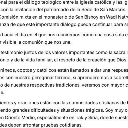
al para el diálogo teológico entre la Iglesia católica y las I
o con la invitación del patriarcado de la Sede de San Marcos
 Comisión mixta en el monasterio de San Bishoy en Wadi Nat
anza de que este importante diálogo pueda continuar para s
hacia el día en el que nos reuniremos como una cosa sola e
visible la comunión que nos une.
testimonio juntos de los valores importantes como la sacrali
nio y de la vida familiar, el respeto de la creación que Dios
ráneos, coptos y católicos están llamados a dar una respue
s con nuestro peregrinar terreno, si aprenderemos a sobrel
nio de nuestras respectivas tradiciones, veremos con mayor c
e.
entos y oraciones están con las comunidades cristianas de 
iendo grandes dificultades y situaciones trágicas. Soy muy c
en Oriente Medio, especialmente en Irak y Siria, donde nue
des deben afrontar pruebas cotidianas.