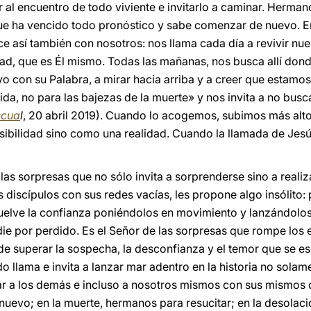
ir al encuentro de todo viviente e invitarlo a caminar. Herma
que ha vencido todo pronóstico y sabe comenzar de nuevo. E
e así también con nosotros: nos llama cada día a revivir nues
ad, que es Él mismo. Todas las mañanas, nos busca allí dond
o con su Palabra, a mirar hacia arriba y a creer que estamos
a vida, no para las bajezas de la muerte» y nos invita a no bus
scua
l
, 20 abril 2019). Cuando lo acogemos, subimos más alt
bilidad sino como una realidad. Cuando la llamada de Jesús
las sorpresas que no sólo invita a sorprenderse sino a reali
os discípulos con sus redes vacías, les propone algo insólito:
uelve la confianza poniéndolos en movimiento y lanzándolos
die por perdido. Es el Señor de las sorpresas que rompe los 
e superar la sospecha, la desconfianza y el temor que se e
o llama e invita a lanzar mar adentro en la historia no solam
rar a los demás e incluso a nosotros mismos con sus mismos 
 nuevo; en la muerte, hermanos para resucitar; en la desolac