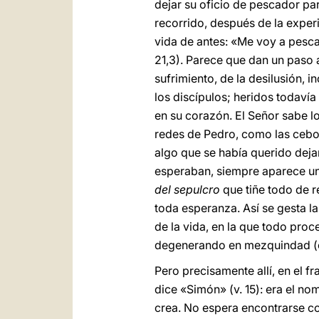
dejar su oficio de pescador pa
recorrido, después de la experi
vida de antes: «Me voy a pesca
21,3). Parece que dan un paso a
sufrimiento, de la desilusión, i
los discípulos; heridos todavía
en su corazón. El Señor sabe lo 
redes de Pedro, como las cebol
algo que se había querido dejar
esperaban, siempre aparece una 
del sepulcro
que tiñe todo de r
toda esperanza. Así se gesta 
de la vida, en la que todo pro
degenerando en mezquindad (cf
Pero precisamente allí, en el f
dice «Simón» (v. 15): era el no
crea. No espera encontrarse co