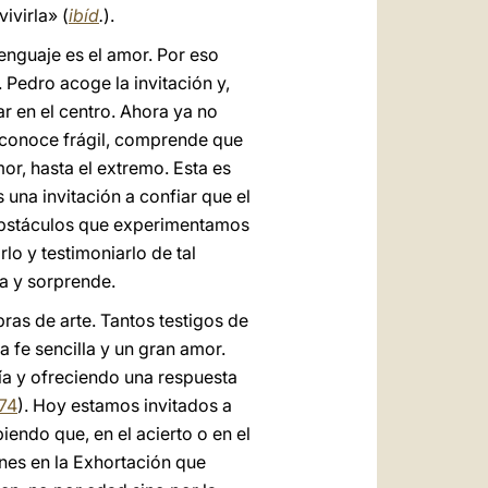
ivirla» (
ibíd
.
).
lenguaje es el amor. Por eso
Pedro acoge la invitación y,
 en el centro. Ahora ya no
reconoce frágil, comprende que
or, hasta el extremo. Esta es
 una invitación a confiar que el
 obstáculos que experimentamos
o y testimoniarlo de tal
a y sorprende.
ras de arte. Tantos testigos de
a fe sencilla y un gran amor.
tía y ofreciendo una respuesta
174
). Hoy estamos invitados a
iendo que, en el acierto o en el
venes en la Exhortación que