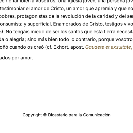
cirlo también a vosotros. Una Iglesia joven, una persona jov
 a testimoniar el amor de Cristo, un amor que apremia y que no
obres, protagonistas de la revolución de la caridad y del ser
consumista y superficial. Enamorados de Cristo, testigos viv
75). No tengáis miedo de ser los santos que esta tierra necesi
da o alegría; sino más bien todo lo contrario, porque vosotros
 soñó cuando os creó (cf. Exhort. apost.
Gaudete et exsultate
,
ados por amor.
Copyright © Dicasterio para la Comunicación