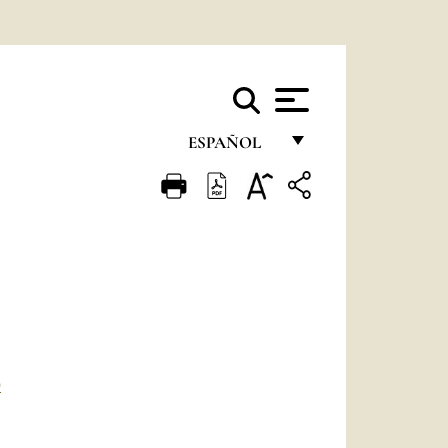
ESPAÑOL
FRANÇAIS
ENGLISH
ITALIANO
PORTUGUÊS
ESPAÑOL
DEUTSCH
O
POLSKI