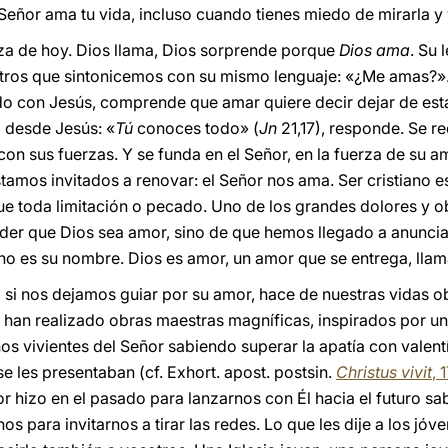
Señor ama tu vida, incluso cuando tienes miedo de mirarla y v
eza de hoy. Dios llama, Dios sorprende porque
Dios ama
. Su 
tros que sintonicemos con su mismo lenguaje: «¿Me amas?». 
o con Jesús, comprende que amar quiere decir dejar de estar
 desde Jesús: «
Tú
conoces todo» (
Jn
21,17), responde. Se 
on sus fuerzas. Y se funda en el Señor, en la fuerza de su am
tamos invitados a renovar: el Señor nos ama. Ser cristiano es
e toda limitación o pecado. Uno de los grandes dolores y
er que Dios sea amor, sino de que hemos llegado a anunciarl
o es su nombre. Dios es amor, un amor que se entrega, llam
 si nos dejamos guiar por su amor, hace de nuestras vidas ob
a han realizado obras maestras magníficas, inspirados por un
nos vivientes del Señor sabiendo superar la apatía con valen
se les presentaban (cf. Exhort. apost. postsin.
Christus vivit
, 
or hizo en el pasado para lanzarnos con Él hacia el futuro sab
os para invitarnos a tirar las redes. Lo que les dije a los jó