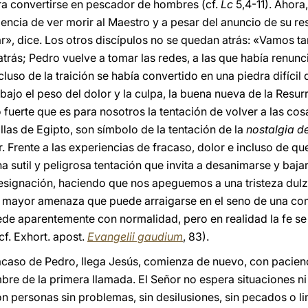
ra convertirse en pescador de hombres (cf.
Lc
5,4-11). Ahor
encia de ver morir al Maestro y a pesar del anuncio de su re
r», dice. Los otros discípulos no se quedan atrás: «Vamos t
trás; Pedro vuelve a tomar las redes, a las que había renunc
ncluso de la traición se había convertido en una piedra difíci
 bajo el peso del dolor y la culpa, la buena nueva de la Resu
fuerte que es para nosotros la tentación de volver a las cosas
las de Egipto, son símbolo de la tentación de la
nostalgia d
. Frente a las experiencias de fracaso, dolor e incluso de q
sutil y peligrosa tentación que invita a desanimarse y bajar
esignación, haciendo que nos apeguemos a una tristeza dulz
la mayor amenaza que puede arraigarse en el seno de una co
cede aparentemente con normalidad, pero en realidad la fe s
. Exhort. apost.
Evangelii gaudium
, 83).
racaso de Pedro, llega Jesús, comienza de nuevo, con pacienc
mbre de la primera llamada. El Señor no espera situaciones ni
n personas sin problemas, sin desilusiones, sin pecados o l