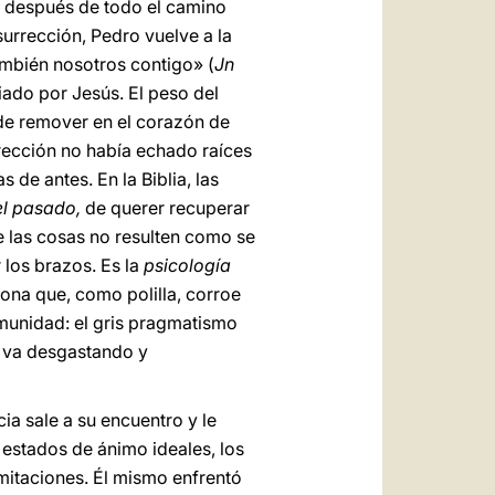
a, después de todo el camino
surrección, Pedro vuelve a la
ambién nosotros contigo» (
Jn
iado por Jesús. El peso del
l de remover en el corazón de
rrección no había echado raíces
 de antes. En la Biblia, las
el pasado,
de querer recuperar
ue las cosas no resulten como se
 los brazos. Es la
psicología
ona que, como polilla, corroe
munidad: el gris pragmatismo
e va desgastando y
ia sale a su encuentro y le
 estados de ánimo ideales, los
imitaciones. Él mismo enfrentó