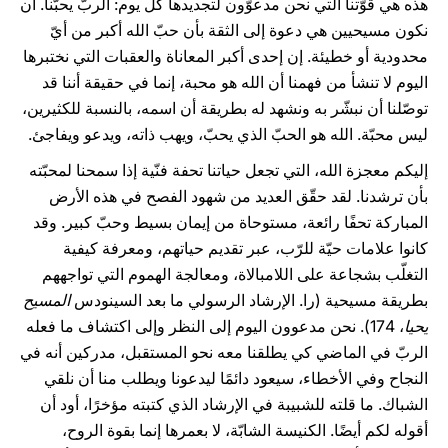
هذه هي قوّتنا التي نحن مدعوّون لتجديدها كلّ يوم: الربّ يحبّنا. أن
نكون مسيحيين هي دعوة إلى الثقة بأن حبّ الله أكبر من أيّ
محدودية أو خطيئة. إن إحدى أكبر المعاناة والعقبات التي نختبرها
اليوم لا تنشأ من فهمنا أن الله هو محبة، إنما في حقيقة أننا قد
توصّلنا أن نبشّر به ونشهد له بطريقة أن اسمه، بالنسبة للكثيرين،
ليس محبّة. الله هو الحبّ الذي يحبّ، ويهب ذاته، ويدعو ويفاجئ.
إليكم معجزة الله، التي تجعل حياتنا تحفة فنّية إذا سمحنا لمحبّته
بأن ترشدنا. لقد حقّق العديد من شهود الفصح في هذه الأرض
المباركة تحفًا رائعة، مستوحاة من إيمان بسيط وحبّ كبير. وقد
كانوا علامات حيّة للرّب، عبر تقديم حياتهم، ومعرفة كيفية
التغلّب بشجاعة على اللامبالاة، ومعالجة الهموم التي تواجههم
بطريقة مسيحية (را. الإرشاد الرسولي ما بعد السينودس
المسيح
يحيا
، 174). نحن مدعوون اليوم إلى النظر وإلى اكتشاف ما فعله
الربّ في الماضي كي يطلقنا معه نحو المستقبل، مدركين أنه في
النجاح وفي الأخطاء، سيعود دائمًا ليدعونا ويطلب منا أن نلقي
الشباك. ما قلته للشبيبة في الإرشاد الذي كتبته مؤخرًا، أود أن
أقوله لكم أيضًا. الكنيسة الشابّة، لا بعمرها إنما بقوة الروح،