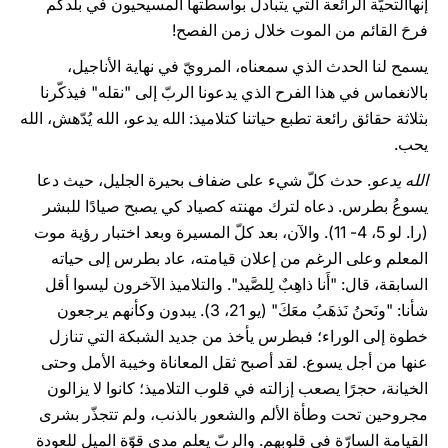
إنهاالتحيّة الرائعة التي يتبادل بواسطتها المسيحيون في بلدكم
فرحَ القائم من الموت خلال زمن الفصح!
يسمح لنا الحدث الذي سمعناه، المرويّ في نهاية الأناجيل،
بالانغماس في هذا الفرح الذي يدعونا الربّ إلى "نقله" فيذكّرنا
بثلاثة حقائق رائعة تطبع حياتنا كتلاميذ: الله يدعو، الله يُدّهش، الله
يحب.
الله يدعو
. حدث كلّ شيء على ضفاف بحيرة الجليل، حيث دعا
يسوعُ بطرس. دعاه لترك مهنته كصياد كي يصبح صيادًا للبشر
(را. لو 5، 4- 11). والآن، بعد كلّ المسيرة وبعد اختبار رؤية موت
المعلم وعلى الرغم من إعلان قيامته، عاد بطرس إلى حياته
السابقة، قال: "أَنا ذاهِبٌ لِلصَّيد". والتلاميذ الآخرون ليسوا أقل
شأنا: "ونَحنُ نَذهَبُ معَكَ" (يو 21، 3). يبدون وكأنهم يرجعون
خطوة إلى الوراء؛ فبطرس يأخذ من جديد الشبكة التي تنازل
عنها من أجل يسوع. لقد أصبح ثقل المعاناة وخيبة الأمل وحتى
الخيانة، حجرًا يصعب إزالته في قلوب التلاميذ؛ كانوا لا يزالون
مجروحين تحت وطأة الألم والشعور بالذنب، ولم تتجذّر بشرى
القيامة السارّة في قلوبهم. والربّ يعلم مدى قوّة الميل للعودة