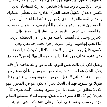
يجعلهم ينطلقون ويدفعهم مرّة أخرى للمخاطرة، ولعدم فقدان
الرجاء بأيّ شيء، وخاصة بأيّ شخص. إنه ربّ المفاجأة الذي
يكسر الانغلاق المُشِلّ فيعيد الجرأة القادرة على تخطّي الشكوك
وانعدام الثقة والخوف الذي يكمن وراء "هذا ما اعتدنا أن نصنع".
الله يفاجئ عندما يدعو ويطلب منّا أن نرمي، لا الشباك وحسب،
إنما أنفسنا في عرض التاريخ، وإلى النظر إلى الحياة، وإلى
الآخرين وحتى إلى أنفسنا، بأعينه هو الذي "في الخطيئة، يرى،
أبناءً يجب إنهاضهم؛ وفي الموت، إخوةً يجب إحياءهم؛ وفي
الأسى، قلوبًا يجب تعزيتهم. لا تخف، إذًا: الربّ يحبّ حياتك هذه،
حتى عندما تخاف من النظر إليها والإمساك بها" (
نفس المرجع
).
ونصل الآن إلى ثالث يقين لليوم. الله يدعو، والله يفاجئ لأن
الله
يحبّ
. الحبّ هو لغته. لذلك يطلب من بطرس ومنا أن نتناغم مع
نفس اللغة: "أتحبّني؟". قبل بطرس الدعوة، وبعد أن قضى وقتا
طويلا مع يسوع، فهم أن الحبّ يعني ألا يكون هو في المحور. فهو
الآن لا ينطلق من نفسه، بل من يسوع، ويجيب: "أنت تعرف كلّ
شيء" (يو 21، 18). يعترف بأنه هشّ، ويفهم أنه لا يستطيع التقدّم
بقوّته وحسب. يعتمد على الربّ، وعلى قوّة حبّه، حتى النهاية.