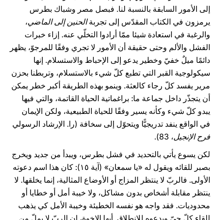
إلى الأمور السابقة بالنسبة لنا. فبصل مصر وشباك بطرس
يرمزون في الكتاب المقدّس إلى تجربة
الحنين إلى الماضي
،
والرغبة في استعادة شيئا ممّا أرادوا التخلّي عنه. إزاء خبرات
الفشل والألم وحتى حقيقة أن الأمور لا تجري وفقًا للمرجوّ، يظهر
دائمًا ميلٌ خفيّ وخطير يدعو إلى الإحباط والاستسلام. إنها
سيكولوجية القبر التي تطبع كلّ شيء بالاستسلام، وتربطنا بحزن
مرير يفسد كلّ رجاء كالعثة. وينمو بهذه الطريقة أكبر خطر يمكن
أن يتجذّر داخل جماعة ما: براغماتية الحياة القاتمة، والتي فيها
يبدو كلّ شيء وكأنه يسير وفقًا للحياة الطبيعية، ولكن الإيمان
في الواقع ينفد تدريجيًّا ويتحوّل إلى سخافة (را. الإرشاد الرسولي
فرح الإنجيل
، 83).
لكن يسوع يأتي بالتحديد في فشل بطرس، ويبدأ من جديد ويخرج
بصبر للقائه ويقول له «يا سمعان» (آية ١٥): كان هذا اسم دعوته
الأولى. فالربّ لا ينتظر المزاج أو الأوضاع المثالية، إنما يخلقها. لا
ينتظر مقابلة أشخاص بدون مشاكل، ولا خيبة أمل أو خطايا أو
محدوديات. فقد واجه هو نفسه الخطيئة وخيبة الأمل كي يذهب
للقاء كلّ حيّ ويدعوه للانطلاق. أيها الإخوة، إن الربّ لا يملّ من