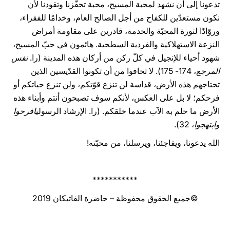
تدعونا إلى أن نشهد لمحبة المسيح، محبة تحفّزنا وتقودنا لأن
نكون مستعدّين للكفاح من أجل الصالح العام، وخدامًا للفقراء،
وروّادًا لثورة المحبّة والخدمة، قادرين على مقاومة أمراض
النزعة الاستهلاكية والفردية السطحية. هائمون في حبّ المسيح،
شهود أحياء للإنجيل في كلّ ركن من أركان هذه المدينة (را.
نفس
المرجع
، 174- 175). لا تخافوا من أن تكونوا القدّيسين الذين
تحتاجهم هذه الأرض، قداسة لن تنزع قوّتكم، ولن تنزع حياتكم أو
فرحكم؛ لا بل على العكس، لأنكم سوف تصبحون أنتم وأبناء هذه
الأرض ما حلم به الآب عندما خلقكم. (را. الإرشاد الرسولي
افرحوا
وابتهجوا
، 32).
الله يدعونا، ويفاجئنا، ويرسلنا، من محبّته!
***********
©جميع الحقوق محفوظة – حاضرة الفاتيكان 2019