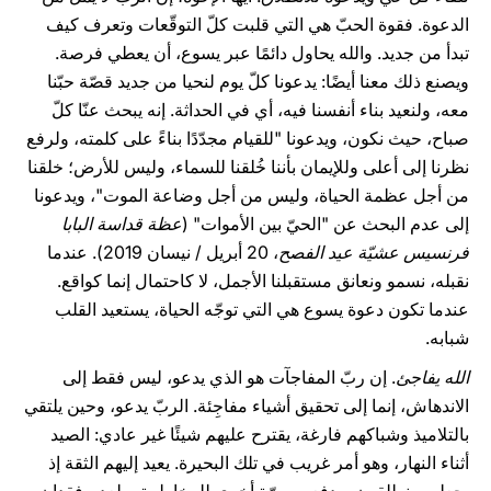
الدعوة. فقوة الحبّ هي التي قلبت كلّ التوقّعات وتعرف كيف
تبدأ من جديد. والله يحاول دائمًا عبر يسوع، أن يعطي فرصة.
ويصنع ذلك معنا أيضًا: يدعونا كلّ يوم لنحيا من جديد قصّة حبّنا
معه، ولنعيد بناء أنفسنا فيه، أي في الحداثة. إنه يبحث عنّا كلّ
صباح، حيث نكون، ويدعونا "للقيام مجدّدًا بناءً على كلمته، ولرفع
نظرنا إلى أعلى وللإيمان بأننا خُلقنا للسماء، وليس للأرض؛ خلقنا
من أجل عظمة الحياة، وليس من أجل وضاعة الموت"، ويدعونا
إلى عدم البحث عن "الحيّ بين الأموات" (
عظة قداسة البابا
فرنسيس عشيّة عيد الفصح
، 20 أبريل / نيسان 2019). عندما
نقبله، نسمو ونعانق مستقبلنا الأجمل، لا كاحتمال إنما كواقع.
عندما تكون دعوة يسوع هي التي توجّه الحياة، يستعيد القلب
شبابه.
الله يفاجئ
. إن ربّ المفاجآت هو الذي يدعو، ليس فقط إلى
الاندهاش، إنما إلى تحقيق أشياء مفاجِئة. الربّ يدعو، وحين يلتقي
بالتلاميذ وشباكهم فارغة، يقترح عليهم شيئًا غير عادي: الصيد
أثناء النهار، وهو أمر غريب في تلك البحيرة. يعيد إليهم الثقة إذ