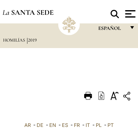
La
SANTA SEDE
ESPAÑOL
HOMILÍAS
2019
FRANÇAIS
ENGLISH
ITALIANO
PORTUGUÊS
ESPAÑOL
DEUTSCH
POLSKI
العربيّة
AR
-
DE
-
EN
-
ES
-
FR
-
IT
-
PL
-
PT
中文