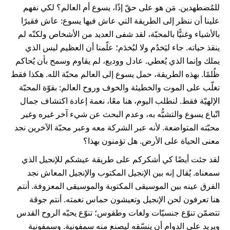
للمُضطهدين. مَن هو على حقّ إذًا، يسوع أم العالم؟ لكي نفهم
علينا أن ننظر إلى الطريقة التي عاش فيها يسوع: عاش فقيرًا
بالأشياء وغنيًّا بالمحبّة، لقد شفى العديد من الأشخاص ولكنّه لم
ينقذ حياته. جاء ليَخدُم ولا ليُخدَم؛ علّمنا أن العظيم ليس الذي
يملك وإنما الذي يُعطي. عادل ووديع، لم يقاوم وسمح بأن يُحاكم
ظُلمًا. بهذه الطريقة، حمل يسوع إلى العالم محبّة الله. هكذا فقط
تغلّب على الموت والخطيئة والخوف وروح العالم: بقوّة المحبّة
الإلهيّة فقط. لنطلب اليوم، هنا معًا، نعمة إعادة اكتشاف جمال
اتّباع يسوع والتشبُّه به، وعدم البحث عن شيء آخر غيره وغير
محبّته المتواضعة. لأنه عبر الشركة معه وعبر محبّة الآخرين نجد
معنى الحياة على الأرض. هل تؤمنون بهذا؟
لقد جئت أيضًا كي أشكركم على طريقة عيشكم للإنجيل الذي
سمعناه. يُقال إنه بين الإنجيل المكتوب والإنجيل المعاش نجد
الفرق عينه بين الموسيقى المكتوبة والموسيقى المعزوفة. أنتم
هنا تعرفون لحن الإنجيل وتعيشون حماس نغمته. أنتم جوقة
تتضمّن تنوّع جنسيّات ولغات وطقوس؛ تنوّع يحبّه الروح القدس
ويريد على الدوام أن ينسّقه ليصنع منه سمفونية. وسمفونية