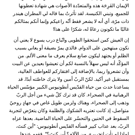
الإيمان الفَرِحَة هذه والمتعدّدة الأصوات هي شهادة تعطونها
للجميع، وتبني الكنيسة. لقد تأثرتُ بما قاله لي المطران هيندر
ذات مرّة، أي أنه لا يشعر فقط أنّه راعيكم وإنما أنكم بمثالكم
غالبًا ما تكونون رعاةً له، شكرًا على هذا!
إن العيش كمن استحقوا الطوبى واتّباع درب يسوع لا يعني أن
نكون مبتهجين على الدوام. فالذي يمرّ بضيقة أو يعاني بسبب
الظلم أو يجتهد ليكون صانع سلام يعرف ما معنى الألم. من
المؤكّد أنه ليس سهلاً بالنسبة لكم أن تعيشوا بعيدين عن البيت
وأن تشعروا ربما، بالإضافة إلى افتقاركم للعواطف الغالية،
بمستقبل غير أكيد. لكنّ الربّ أمين ولا يترك خاصّته أبدًا. قد
يساعدنا حدث من حياة القدّيس أنطونيوس الكبير مؤسّس الحياة
الرهبانية في الصحراء. كان قد ترك كلّ شيء من أجل الربّ
وذهب إلى الصحراء، وهناك ولزمن طويل غاص في جهادٍ روحيّ
متواصل، إذ كانت تعتريه الشكوك والظلمة وكان يتعرّض لتجربة
السقوط في الحنين والتحسّر على الحياة الماضية. بعدها عزاه
الربّ، بعد عذاب كبير فسأله القدّيس أنطونيوس: "أين كنتَ،
لماذا لم تأتِ لتحريري من الآلام؟ أين كنتَ؟". ففهم عندها