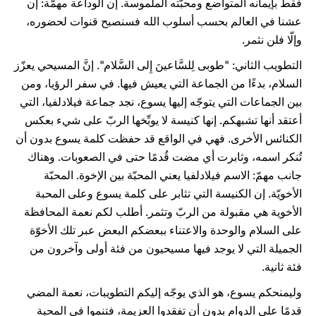
فقط بإيمانه المتواضع ومحبّته الملموسة. إن الوداعة مهمّة: إن
عشنا في العالم بحسب أسلوب الله فسنصبح قنوات لحضوره،
وإلّا فلن نثمر.
التطويب الثاني: "طوبى لِلسَّاعينَ إِلى السَّلام". إنَّ المسيحي يعزّز
السلام، بدءًا من الجماعة التي يعيش فيها. في سفر الرؤيا، ومن
بين الجماعات التي يتوجّه إليها يسوع، نجد جماعة فيلادلفيا، التي
أعتقد أنها تشبهكم. إنها كنيسة لا يوبِّخها الربّ على شيء بعكس
الكنائس الأخرى. فهي في الواقع قد حفظت كلمة يسوع بدون أن
تُنكر اسمه، وثابرت أي مضت قُدمًا حتى في الصعوبات. وهناك
جانب مهمّ: الاسم فيلادلفيا يعني المحبّة بين الإخوة. المحبّة
الأخويّة. إن الكنيسة التي تثابر على كلمة يسوع وعلى المحبة
الأخوية هي مقبولة من الربّ وتثمر. أطلب لكم نعمة المحافظة
على السلام والوحدة والاعتناء ببعضكم البعض عبر تلك الأخوّة
الجميلة التي لا يوجد فيها مسيحيون من فئة أولى وآخرون من
فئة ثانية.
وليمنحكم يسوع، هو الذي يوجّه إليكم التطويبات، نعمة المضي
قدمًا على الدوام بدون أن تفقدوا العزيمة، فتنموا في المحبة