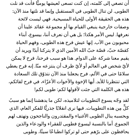
أن تصغي إلى كلمته، إن كنت تسعى لعيشها يوميًّا فأنت قد نلت
الطوبى. لن تنال الطوبى في المستقبل وإنما قد نلتها منذ الآن:
هذه هي الحقيقة الأولى للحياة المسيحية. فهي ليست لائحة
وصفات خارجية ينبغي القيام بها أو مجموعة عقائد علينا أن
نعرفها. ليس الأمر هكذا؛ بل هي أن نعرف أننا، بيسوع، أبناء
محبوبون من الآب. إنها عيش فرح هذه الطوبى، وفهم الحياة
كقصّة حبّ، قصّة حبّ الله الأمين الذي لا يتركنا أبدًا ويريد أن
يقيم معنا شركة على الدوام. هذا هو سبب فرحنا، فرح لا يمكن
لأيّ شخص في العالم أو لأيّ ظرف أن ينتزعه منّا. إنه فرح يعطي
سلامًا حتى في الألم، فرح يجعلنا منذ الآن نتذوّق تلك السعادة
التي تنتظرنا للأبد. أيها الإخوة والأخوات الأعزّاء، في فرح لقائكم،
هذه هي الكلمة التي جئت لأقولها لكم: طوبى لكم!
لقد وجّه يسوع التطويبات لتلاميذه، لكن ما يدهشنا إنما هو سببُ
كلٍّ مِن هذه التطويبات. فيها نرى انقلابًا جذريًّا للفكر العام، الذي
وبحسبه ينال الطوبى الأغنياء والمقتدرون والناجحون وتهتف لهم
الجموع. أما بالنسبة ليسوع فطوبى للفقراء والودعاء والذين
يحافظون على برّهم حتى لو تركوا انطباعًا سيئًا، وطوبى