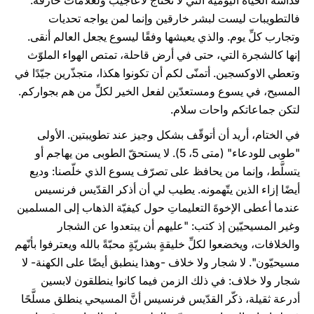
قداسة الحياة اليوميّة التي لا تحتاج لأعاجيب ولعلامات خارقة.
فالتطويبات ليست لبشر خارقين وإنما لمن يواجه تحديات
وتجارب كلِّ يوم. والذي يعيشها وفقًا ليسوع يجعل العالم أنقى.
إنها كالشجرة التي، حتى في أرض قاحلة، تمتص الهواء الملوّث
وتعطي الاوكسجين. أتمنّى لكم أن تكونوا هكذا، متجذّرين جيّدًا في
المسيح، في يسوع ومستعدّين لفعل الخير لكلِّ من هم بجواركم.
لتكن جماعاتكم واحات سلام.
في الختام، أريد أن أتوقّف بشكل وجيز عند تطويبتين. الأولى
"طوبى للودعاء" (متى 5، 5). لا يستحقّ الطوبى من يهاجم أو
يتسلَّط، وإنما من يحافظ على تصرّف يسوع الذي خلّصنا: وديع
أيضًا إزاء الذين يتّهمونه. يطيب لي أن أذكر القدّيس فرنسيس
عندما أعطى الإخوةَ التعليماتِ حول كيفيّة الذهاب إلى المسلمين
وغير المسيحيّين إذ كتب: "عليهم أن يبتعدوا عن الشجار
والخلافات، ويخضعوا لكلِّ خليقةٍ بشريّةٍ محبّةً بالله ويعترفوا بأنّهم
مسيحيّون". لا شجار ولا خلاف -وهذا ينطبق أيضًا على الكهنة- لا
شجار ولا خلاف: في ذلك الزمن فيما كانوا ينطلقون لابسين
أدرعة ثقيلة، ذكّر القدّيس فرنسيس أنَّ المسيحي ينطلق مسلَّحًا