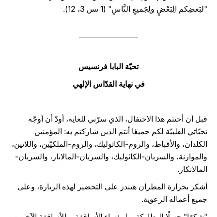
"لبَعضِكم الِبَعْضٍ ولِجَميعِ النَّاسِ" (1 تس 3، 12).
تحيّة البابا فرنسيس
في نهاية القدّاس الإلهي
قبل أن أختتم هذا الاحتفال، الذي سرّني للغاية، أودّ أن أوجّه
تحيّاتي القلبيّة لكم جميعًا أنتم الذين شاركتم به: المؤمنين
الكلدان، والأقباط، والروم-الكاثوليك، والروم-الملكيّين، واللاتين،
والموارنة، والسريان-الكاثوليك، والسريان-المالابار، والسريان-
المالانكار.
أشكر بحرارة المطران هيندر على التحضير لهذه الزيارة، وعلى
جميع أعماله الرعوية.
"شكرًا" جزيلًا للبطاركة، ولرؤساء الأساقفة، وللأساقفة الآخرين