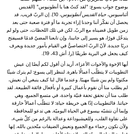
بوضوح جواب يسوع: "لقد كنتُ هنا يا أنطونيوس" (القديس
أثناسيوس،
حياة القديس أنطونيوس
، 10). إن الربّ قريب. قد
يحصل أن نفكّر أننا وحدنا إزاء تجربة ما أو فترة صعبة حتى بعد
زمن طويل قضيناه مع الربّ. لكن في تلك اللحظات، حتى ولو لم
يتدخّل فورًا، هو يسير إلى جانبنا، وإن تابعنا المضيّ قدمًا فسيفتح
دربًا جديدة. لأنّ الربّ اختصاصيٌّ في القيام بأمور جديدة ويعرف
كيف يجعل في البرية طريقًا (را. أش 43، 19).
أيها الإخوة والأخوات الأعزاء، أريد أن أقول لكم أيضًا إن عيش
التطويبات لا يتطلّب أعمالًا باهرة. لننظر إلى يسوع: لم يترك شيئًا
مكتوبًا ولم يبنِ شيئًا مهيبًا. وعندما قال لنا كيف ينبغي أن نعيش،
لم يطلب منا أن نقوم بأعمال كبيرة أو بأفعال فائقة الطبيعة. لقد
طلب منا أن نحقق تحفة فنيّة واحدة، في متسع الجميع، وهي
حياتنا. فالتطويبات إذًا هي خريطة حياة: لا تتطلّب أعمالاً خارقة
وإنما أن نتشبّه بيسوع في الحياة اليوميّة. هي تدعو للمحافظة
على نقاوة القلب، وللعيشبوداعة وعدالة بالرغم من كلِّ شيء،
ولأن نكون رحماء مع الجميع ونعيش الضيقات متّحدين بالله. إنها