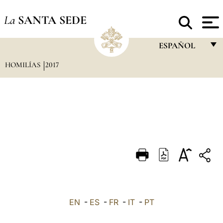
La
SANTA SEDE
ESPAÑOL
HOMILÍAS
2017
FRANÇAIS
ENGLISH
ITALIANO
PORTUGUÊS
ESPAÑOL
DEUTSCH
POLSKI
العربيّة
EN
-
ES
-
FR
-
IT
-
PT
中文