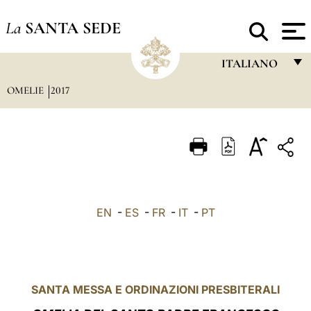
La
SANTA SEDE
ITALIANO
OMELIE
2017
FRANÇAIS
ENGLISH
ITALIANO
PORTUGUÊS
ESPAÑOL
EN
-
ES
-
FR
-
IT
-
PT
DEUTSCH
POLSKI
العربيّة
SANTA MESSA E ORDINAZIONI PRESBITERALI
中文