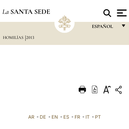
La
SANTA SEDE
ESPAÑOL
HOMILÍAS
2013
FRANÇAIS
ENGLISH
ITALIANO
PORTUGUÊS
ESPAÑOL
DEUTSCH
POLSKI
العربيّة
AR
-
DE
-
EN
-
ES
-
FR
-
IT
-
PT
中文