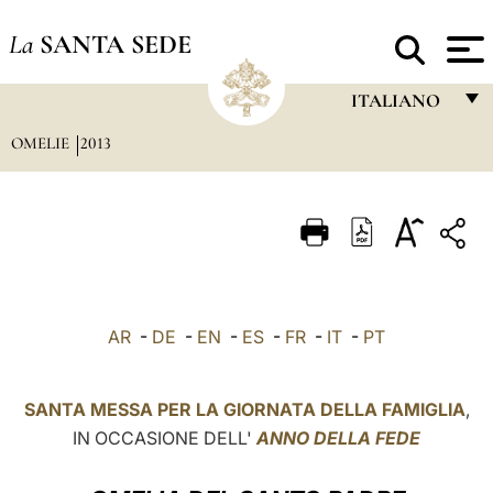
La
SANTA SEDE
ITALIANO
OMELIE
2013
FRANÇAIS
ENGLISH
ITALIANO
PORTUGUÊS
ESPAÑOL
AR
-
DE
-
EN
-
ES
-
FR
-
IT
-
PT
DEUTSCH
POLSKI
SANTA MESSA PER LA GIORNATA DELLA FAMIGLIA
,
IN OCCASIONE DELL'
ANNO DELLA FEDE
العربيّة
中文