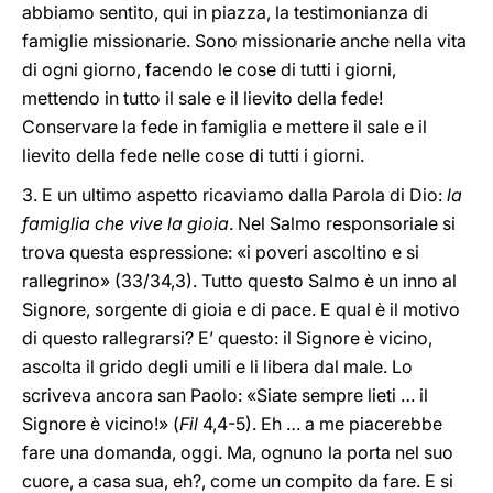
abbiamo sentito, qui in piazza, la testimonianza di
famiglie missionarie. Sono missionarie anche nella vita
di ogni giorno, facendo le cose di tutti i giorni,
mettendo in tutto il sale e il lievito della fede!
Conservare la fede in famiglia e mettere il sale e il
lievito della fede nelle cose di tutti i giorni.
3. E un ultimo aspetto ricaviamo dalla Parola di Dio:
la
famiglia che vive la gioia
. Nel Salmo responsoriale si
trova questa espressione: «i poveri ascoltino e si
rallegrino» (33/34,3). Tutto questo Salmo è un inno al
Signore, sorgente di gioia e di pace. E qual è il motivo
di questo rallegrarsi? E’ questo: il Signore è vicino,
ascolta il grido degli umili e li libera dal male. Lo
scriveva ancora san Paolo: «Siate sempre lieti … il
Signore è vicino!» (
Fil
4,4-5). Eh … a me piacerebbe
fare una domanda, oggi. Ma, ognuno la porta nel suo
cuore, a casa sua, eh?, come un compito da fare. E si