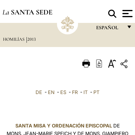
La
SANTA SEDE
ESPAÑOL
HOMILÍAS
2013
FRANÇAIS
ENGLISH
ITALIANO
PORTUGUÊS
ESPAÑOL
DE
-
EN
-
ES
-
FR
-
IT
-
PT
DEUTSCH
POLSKI
العربيّة
SANTA MISA Y ORDENACIÓN EPISCOPAL
DE
MONS. JEAN-MARIE SPEICH Y DE MONS. GIAMPIERO
中文