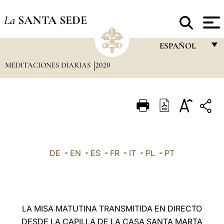
La
SANTA SEDE
ESPAÑOL
MEDITACIONES DIARIAS
2020
FRANÇAIS
ENGLISH
ITALIANO
PORTUGUÊS
ESPAÑOL
DE
-
EN
-
ES
-
FR
-
IT
-
PL
-
PT
DEUTSCH
POLSKI
العربيّة
LA MISA MATUTINA TRANSMITIDA EN DIRECTO
DESDE LA CAPILLA DE LA CASA SANTA MARTA
中文