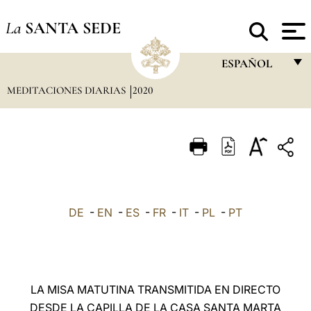
La
SANTA SEDE
ESPAÑOL
MEDITACIONES DIARIAS
2020
FRANÇAIS
ENGLISH
ITALIANO
PORTUGUÊS
ESPAÑOL
DE
-
EN
-
ES
-
FR
-
IT
-
PL
-
PT
DEUTSCH
POLSKI
العربيّة
LA MISA MATUTINA TRANSMITIDA EN DIRECTO
DESDE LA CAPILLA DE LA CASA SANTA MARTA
中文