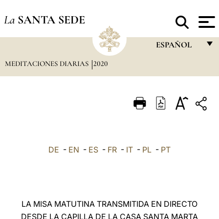
La
SANTA SEDE
ESPAÑOL
MEDITACIONES DIARIAS
2020
FRANÇAIS
ENGLISH
ITALIANO
PORTUGUÊS
ESPAÑOL
DE
-
EN
-
ES
-
FR
-
IT
-
PL
-
PT
DEUTSCH
POLSKI
العربيّة
LA MISA MATUTINA TRANSMITIDA EN DIRECTO
DESDE LA CAPILLA DE LA CASA SANTA MARTA
中文