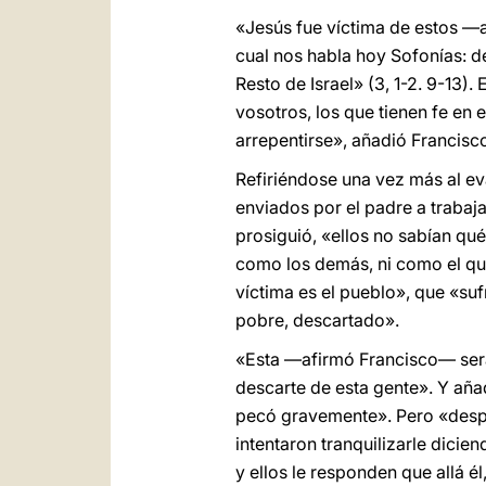
«Jesús fue víctima de estos —af
cual nos habla hoy Sofonías: d
Resto de Israel» (3, 1-2. 9-13)
vosotros, los que tienen fe en e
arrepentirse», añadió Francisc
Refiriéndose una vez más al ev
enviados por el padre a trabaja
prosiguió, «ellos no sabían qué
como los demás, ni como el que
víctima es el pueblo», que «suf
pobre, descartado».
«Esta —afirmó Francisco— será
descarte de esta gente». Y aña
pecó gravemente». Pero «despué
intentaron tranquilizarle dici
y ellos le responden que allá é