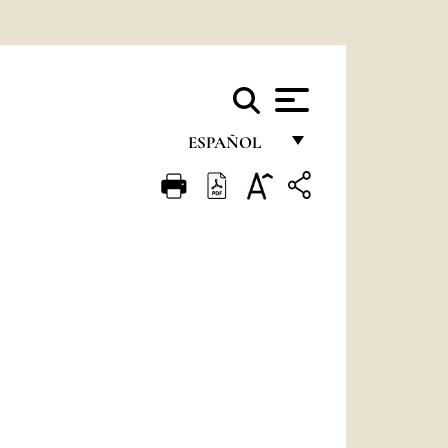
ESPAÑOL
FRANÇAIS
ENGLISH
ITALIANO
PORTUGUÊS
ESPAÑOL
DEUTSCH
POLSKI