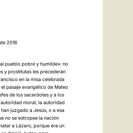
العربيّة
中文
LATINE
 de 2016
 «al pueblo pobre y humilde»: no
s y prostitutas les precederán
rancisco en la misa celebrada
o el pasaje evangélico de Mateo
efes de los sacerdotes y a los
a autoridad moral, la autoridad
e han juzgado a Jesús, o a esa
e no se estropee la nación
matar a Lázaro, porque era un