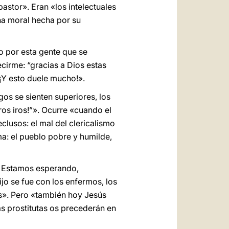
astor». Eran «los intelectuales
una moral hecha por su
o por esta gente que se
cirme: “gracias a Dios estas
¡Y esto duele mucho!».
igos se sienten superiores, los
tros iros!”». Ocurre «cuando el
eclusos: el mal del clericalismo
ma: el pueblo pobre y humilde,
. Estamos esperando,
ijo se fue con los enfermos, los
s». Pero «también hoy Jesús
as prostitutas os precederán en