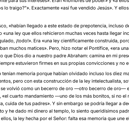
nte para sus intereses». Eran «hombres de poder» y «a ellos 
s lo traigo?”». Exactamente «así fue vendido Jesús». Y ellos
co, «habían llegado a este estado de prepotencia, incluso de 
o «una ley que ellos rehicieron muchas veces hasta llegar in
lado, ¡todo!». Era «una ley científicamente construida, por
aban muchos matices». Pero, hizo notar el Pontífice, «era una
 que Dios dio a nuestro padre Abraham: camina en mi presen
empre estuvieron firmes en sus propias convicciones y no er
o tenían memoria porque habían olvidado incluso los diez m
os, pero con esta construcción de la ley intelectualista, sof
ey se volvió como un becerro de oro —otro becerro de oro— e
, «el cuarto mandamiento —uno de los más bonitos, si no el
, cuida de tus padres». Y sin embargo se podría llegar a dec
 y he dado mi dinero al templo, lo siento queridísimos padre
ellos, la ley hecha por el Señor: falta esa memoria que une el