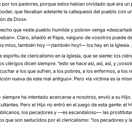
 por los pastores, porque estos habían olvidado qué era un p
el poder, que llevaban adelante la catequesis del pueblo con 
ión de Dios».
l hecho que «este pueblo humilde y pobre» venga «descartad
leaban». Claro, añadió el Papa, «alguno de vosotros puede de
s míos, también hoy —¡también hoy!— los hay en la Iglesia. 
espíritu de clericalismo en la Iglesia, que se siente: los clér
los clérigos dicen siempre: “esto se hace así, así, así, y ¡voso
cuchar a los que sufren, a los pobres, a los enfermos, a los r
ición nueva de este mal antiguo». Pero «la víctima es la mis
siempre ha intentado acercarse a nosotros, envió a su Hijo
ltantes. Pero el Hijo no entró en el juego de esta gente: el H
publicanos, los pecadores y —es escandaloso— las prostituta
os que son seducidos por el clericalismo: “los pecadores y l