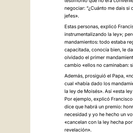
testimonio que no era convenie
negociar: “¿Cuánto me dais si o
jefes».
Estas personas, explicó Francis
instrumentalizando la ley»; per
mandamientos: todo estaba regu
capacitada, conocía bien, le d
olvidado el primer mandamiento
cambio «ellos no caminaban: si
Además, prosiguió el Papa, «n
cual «había dado los mandamient
la ley de Moisés». Así «esta l
Por ejemplo, explicó Francisco
dice que habrá un premio: honra
necesidad y yo he hecho un voto
«cancelan con la ley hecha por 
revelación».