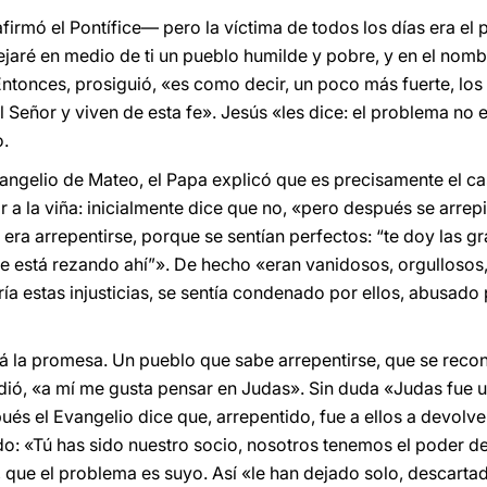
irmó el Pontífice— pero la víctima de todos los días era el 
ejaré en medio de ti un pueblo humilde y pobre, y en el nomb
. Entonces, prosiguió, «es como decir, un poco más fuerte, l
l Señor y viven de esta fe». Jesús «les dice: el problema no e
o.
angelio de Mateo, el Papa explicó que es precisamente el ca
r a la viña: inicialmente dice que no, «pero después se arrepi
 era arrepentirse, porque se sentían perfectos: “te doy las 
 está rezando ahí”». De hecho «eran vanidosos, orgullosos, 
ría estas injusticias, se sentía condenado por ellos, abusado 
 la promesa. Un pueblo que sabe arrepentirse, que se rec
dió, «a mí me gusta pensar en Judas». Sin duda «Judas fue 
s el Evangelio dice que, arrepentido, fue a ellos a devolve
endo: «Tú has sido nuestro socio, nosotros tenemos el poder d
l, que el problema es suyo. Así «le han dejado solo, descarta