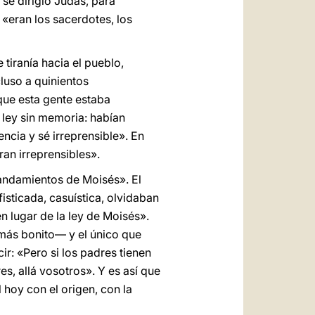
se dirigió Judas, para
 «eran los sacerdotes, los
tiranía hacia el pueblo,
cluso a quinientos
que esta gente estaba
 ley sin memoria: habían
cia y sé irreprensible». En
an irreprensibles».
andamientos de Moisés». El
isticada, casuística, olvidaban
n lugar de la ley de Moisés».
 más bonito— y el único que
ir: «Pero si los padres tienen
s, allá vosotros». Y es así que
 hoy con el origen, con la