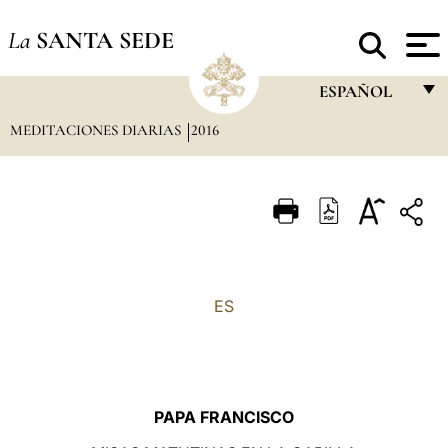
La
SANTA SEDE
ESPAÑOL
MEDITACIONES DIARIAS
2016
FRANÇAIS
ENGLISH
ITALIANO
PORTUGUÊS
ESPAÑOL
ES
DEUTSCH
POLSKI
العربيّة
PAPA FRANCISCO
中文