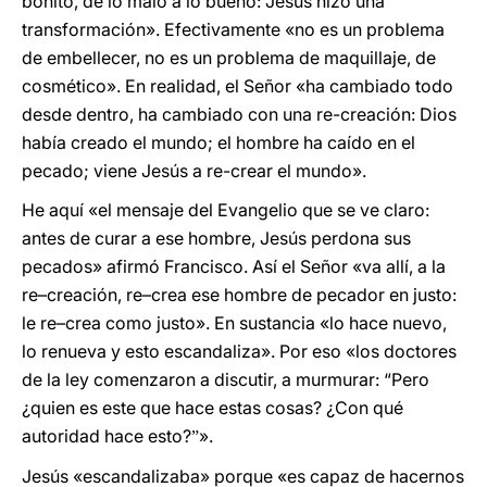
bonito, de lo malo a lo bueno: Jesús hizo una
transformación». Efectivamente «no es un problema
de embellecer, no es un problema de maquillaje, de
cosmético». En realidad, el Señor «ha cambiado todo
desde dentro, ha cambiado con una re-creación: Dios
había creado el mundo; el hombre ha caído en el
pecado; viene Jesús a re-crear el mundo».
He aquí «el mensaje del Evangelio que se ve claro:
antes de curar a ese hombre, Jesús perdona sus
pecados» afirmó Francisco. Así el Señor «va allí, a la
re–creación, re–crea ese hombre de pecador en justo:
le re–crea como justo». En sustancia «lo hace nuevo,
lo renueva y esto escandaliza». Por eso «los doctores
de la ley comenzaron a discutir, a murmurar: “Pero
¿quien es este que hace estas cosas? ¿Con qué
autoridad hace esto?
‌».
”
Jesús «escandalizaba» porque «es capaz de hacernos