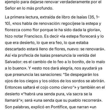
ejemplo para dejarse renovar verdaderamente por el
Señor en lo más profundo.
La primera lectura, extraída de libro de Isaías (35, 1–
10), «nos habla de renovación: regocíjese la estepa y
florezca como flor porque le ha sido dada la gloria»,
hizo notar Francisco. Es decir «la estepa florecerá y lo
que era desierto, lo que era feo, lo que estaba
descartado estará lleno de flores, nuevo: se renovará».
Así «la profecía de Isaías preanuncia la venida del
Salvador: es el cambio de lo feo a lo bonito, de lo malo
a lo bueno». Y «esto nos dará alegría, nos ayudará ya
que preanuncia las sanaciones: “Se despegarán los
ojos de los ciegos y los oídos de los sordos se abrirán.
Entonces saltará el cojo como ciervo
» y también en el
”
desierto «“habrá una senda pura, vía sacra se la
llamará
»; será «una senda que su pueblo recorrerá».
”
Son palabras, explicó en Pontífice, que narran «un