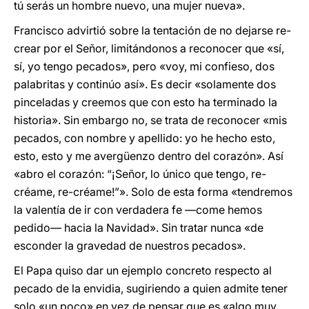
tú serás un hombre nuevo, una mujer nueva».
Francisco advirtió sobre la tentación de no dejarse re-
crear por el Señor, limitándonos a reconocer que «sí,
sí, yo tengo pecados», pero «voy, mi confieso, dos
palabritas y continúo así». Es decir «solamente dos
pinceladas y creemos que con esto ha terminado la
historia». Sin embargo no, se trata de reconocer «mis
pecados, con nombre y apellido: yo he hecho esto,
esto, esto y me avergüenzo dentro del corazón». Así
«abro el corazón: “¡Señor, lo único que tengo, re-
créame, re-créame!”». Solo de esta forma «tendremos
la valentía de ir con verdadera fe —come hemos
pedido— hacia la Navidad». Sin tratar nunca «de
esconder la gravedad de nuestros pecados».
El Papa quiso dar un ejemplo concreto respecto al
pecado de la envidia, sugiriendo a quien admite tener
solo «un poco» en vez de pensar que es «algo muy