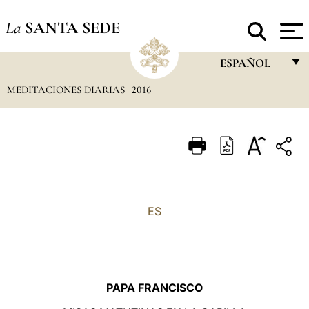
La
SANTA SEDE
ESPAÑOL
MEDITACIONES DIARIAS
2016
FRANÇAIS
ENGLISH
ITALIANO
PORTUGUÊS
ESPAÑOL
ES
DEUTSCH
POLSKI
العربيّة
PAPA FRANCISCO
中文