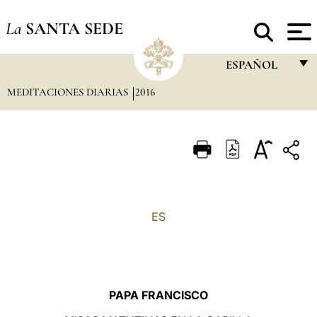
La
SANTA SEDE
ESPAÑOL
MEDITACIONES DIARIAS
2016
FRANÇAIS
ENGLISH
ITALIANO
PORTUGUÊS
ESPAÑOL
ES
DEUTSCH
POLSKI
العربيّة
PAPA FRANCISCO
中文