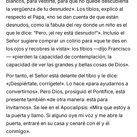
blancos, para vestirte, para que no quede descubierta
la vergüenza de tu desnudez». Los tibios, explicó al
respecto el Papa, «no se dan cuenta de que están
desnudos, como la fábula del rey donde un niño es el
que le dice: “Pero, ¡el rey está desnudo!”». Incluso el
Señor sugiere comprar un colirio para «que te des en
los ojos y recobres la vista»: los tibios —dijo Francisco
— «pierden la capacidad de contemplación, la
capacidad de ver las grandes y bellas cosas de Dios».
Por tanto, el Señor está delante del tibio y le dice:
«¡Despiértate, corrígete!». Lo hace «para ayudarnos a
convertirnos». Pero Dios, prosiguió el Pontífice, está
presente también «de otra manera: está para
invitarnos». Se lee en el Apocalipsis: «Mira que estoy a
la puerta y llamo. Si alguno oye mi voz y me abre la
puerta, entraré en su casa y cenaré con él y él
conmigo».