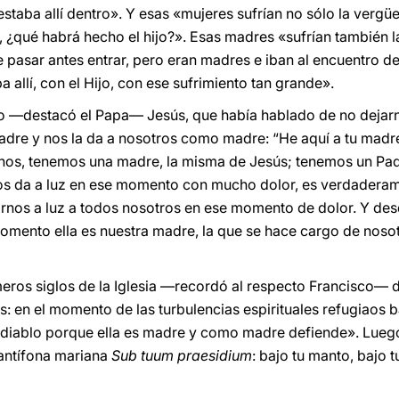
staba allí dentro». Y esas «mujeres sufrían no sólo la vergü
a, ¿qué habrá hecho el hijo?». Esas madres «sufrían también l
e pasar antes entrar, pero eran madres e iban al encuentro de
 allí, con el Hijo, con ese sufrimiento tan grande».
 —destacó el Papa— Jesús, que había hablado de no dejarn
adre y nos la da a nosotros como madre: “He aquí a tu madre
ianos, tenemos una madre, la misma de Jesús; tenemos un Pa
s da a luz en ese momento con mucho dolor, es verdaderame
nos a luz a todos nosotros en ese momento de dolor. Y desd
omento ella es nuestra madre, la que se hace cargo de noso
meros siglos de la Iglesia —recordó al respecto Francisco— 
s: en el momento de las turbulencias espirituales refugiaos 
el diablo porque ella es madre y como madre defiende». Lue
 antífona mariana
Sub tuum praesidium
: bajo tu manto, bajo t