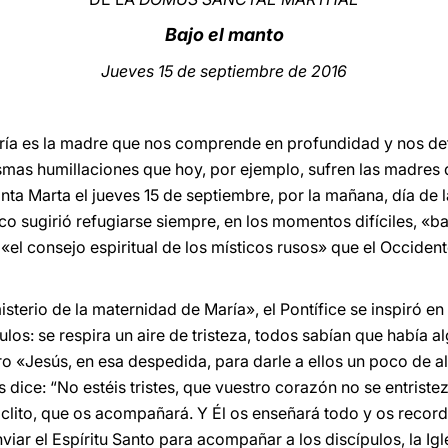
Bajo el manto
Jueves 15 de septiembre de 2016
ía es la madre que nos comprende en profundidad y nos def
ismas humillaciones que hoy, por ejemplo, sufren las madres 
Santa Marta el jueves 15 de septiembre, por la mañana, día d
co sugirió refugiarse siempre, en los momentos difíciles, «b
«el consejo espiritual de los místicos rusos» que el Occiden
sterio de la maternidad de María», el Pontífice se inspiró en 
los: se respira un aire de tristeza, todos sabían que había 
ro «Jesús, en esa despedida, para darle a ellos un poco de a
s dice: “No estéis tristes, que vuestro corazón no se entriste
áclito, que os acompañará. Y Él os enseñará todo y os record
viar el Espíritu Santo para acompañar a los discípulos, la Igl