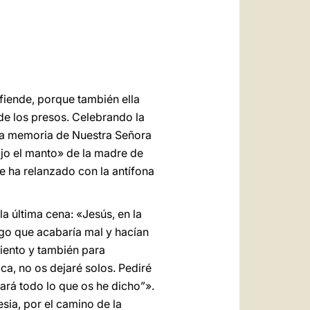
العربيّة
中文
LATINE
iende, porque también ella
de los presos. Celebrando la
e la memoria de Nuestra Señora
ajo el manto» de la madre de
te ha relanzado con la antífona
la última cena: «Jesús, en la
algo que acabaría mal y hacían
liento y también para
zca, no os dejaré solos. Pediré
ará todo lo que os he dicho”».
esia, por el camino de la