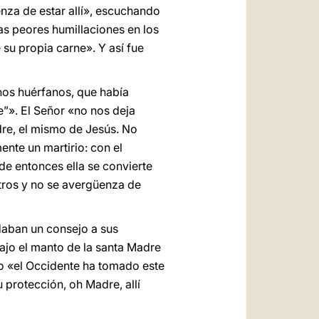
enza de estar allí», escuchando
as peores humillaciones en los
 su propia carne». Y así fue
os huérfanos, que había
”». El Señor «no nos deja
dre, el mismo de Jesús. No
nte un martirio: con el
e entonces ella se convierte
tros y no se avergüenza de
daban un consejo a sus
bajo el manto de la santa Madre
go «el Occidente ha tomado este
u protección, oh Madre, allí