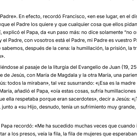
adre». En efecto, recordó Francisco, «en ese lugar, en el di
ue el Padre los quiere y que cualquier cosa que ellos pidan 
í, explicó el Papa, da «un paso más: no dice solamente “no o
y el Padre, con vosotros está el Padre, mi Padre es vuestro 
sabemos, después de la cena: la humillación, la prisión, la t
n».
iriéndose al pasaje de la liturgia del Evangelio de Juan (19, 25
 de Jesús, con María de Magdala y la otra María, una pariente»
s: todos la miraban», tal vez susurrando: «¡Esa es la madre d
aría, añadió el Papa, «oía estas cosas, sufría humillaciones t
e ella respetaba porque eran sacerdotes», decir a Jesús: «¡T
, junto a «su Hijo, desnudo, tenía un sufrimiento muy grande,
l Papa recordó: «Me ha sucedido muchas veces que cuando iba
tar a los presos, veía la fila, la fila de mujeres que esperab