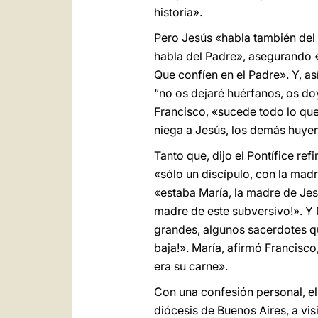
historia».
Pero Jesús «habla también del P
habla del Padre», asegurando «q
Que confíen en el Padre». Y, as
“no os dejaré huérfanos, os do
Francisco, «sucede todo lo que 
niega a Jesús, los demás huye
Tanto que, dijo el Pontífice ref
«sólo un discípulo, con la madre
«estaba María, la madre de Jesú
madre de este subversivo!». Y M
grandes, algunos sacerdotes qu
baja!». María, afirmó Francisco
era su carne».
Con una confesión personal, e
diócesis de Buenos Aires, a visi