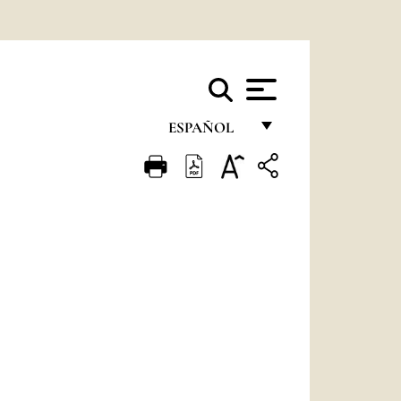
ESPAÑOL
FRANÇAIS
ENGLISH
ITALIANO
PORTUGUÊS
ESPAÑOL
DEUTSCH
POLSKI