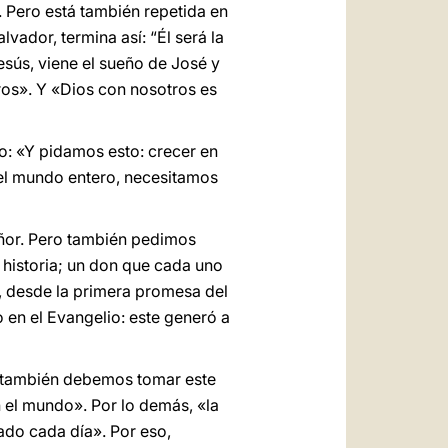
». Pero está también repetida en
lvador, termina así: “Él será la
esús, viene el sueño de José y
ros». Y «Dios con nosotros es
do: «Y pidamos esto: crecer en
 el mundo entero, necesitamos
eñor. Pero también pedimos
 historia; un don que cada uno
n, desde la primera promesa del
 en el Evangelio: este generó a
s también debemos tomar este
n el mundo». Por lo demás, «la
ado cada día». Por eso,