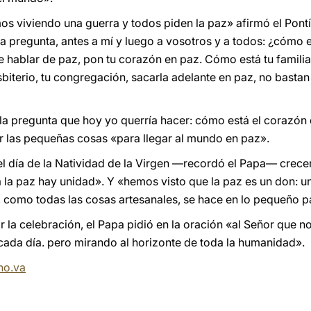
s viviendo una guerra y todos piden la paz» afirmó el Pontíf
a pregunta, antes a mí y luego a vosotros y a todos: ¿cómo 
e hablar de paz, pon tu corazón en paz. Cómo está tu familia
esbiterio, tu congregación, sacarla adelante en paz, no basta
«la pregunta que hoy yo querría hacer: cómo está el corazón
 las pequeñas cosas «para llegar al mundo en paz».
l día de la Natividad de la Virgen —recordó el Papa— crecer 
a paz hay unidad». Y «hemos visto que la paz es un don: un
 como todas las cosas artesanales, se hace en lo pequeño pa
 la celebración, el Papa pidió en la oración «al Señor que no
cada día. pero mirando al horizonte de toda la humanidad».
no.va