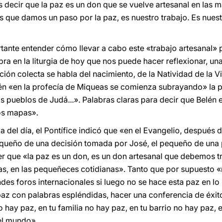
 decir que la paz es un don que se vuelve artesanal en las
s que damos un paso por la paz, es nuestro trabajo. Es nuest
tante entender cómo llevar a cabo este «trabajo artesanal» 
bra en la liturgia de hoy que nos puede hacer reflexionar, u
ión colecta se habla del nacimiento, de la Natividad de la V
bién «en la profecía de Miqueas se comienza subrayando» la p
os pueblos de Judá...». Palabras claras para decir que Belén
los mapas».
ia del día, el Pontífice indicó que «en el Evangelio, después d
queño de una decisión tomada por José, el pequeño de una 
r que «la paz es un don, es un don artesanal que debemos tra
as, en las pequeñeces cotidianas». Tanto que por supuesto 
ndes foros internacionales si luego no se hace esta paz en lo
paz con palabras espléndidas, hacer una conferencia de éxito
o hay paz, en tu familia no hay paz, en tu barrio no hay paz, 
 el mundo».