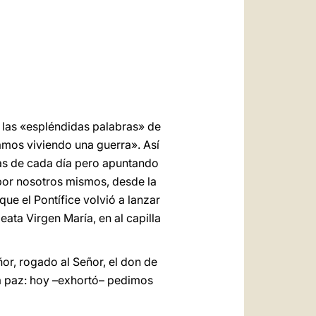
العربيّة
中文
LATINE
 las «espléndidas palabras» de
amos viviendo una guerra». Así
sas de cada día pero apuntando
r por nosotros mismos, desde la
que el Pontífice volvió a lanzar
eata Virgen María, en al capilla
or, rogado al Señor, el don de
 la paz: hoy –exhortó– pedimos