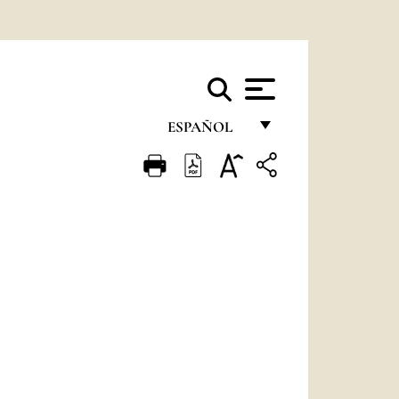
ESPAÑOL
FRANÇAIS
ENGLISH
ITALIANO
PORTUGUÊS
ESPAÑOL
DEUTSCH
POLSKI