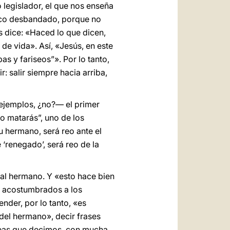
 legislador, el que nos enseña
poco desbandado, porque no
s dice: «Haced lo que dicen,
de vida». Así, «Jesús, en este
as y fariseos”». Por lo tanto,
: salir siempre hacia arriba,
ejemplos, ¿no?— el primer
o matarás”, uno de los
 hermano, será reo ante el
e ‘renegado’, será reo de la
 al hermano. Y «esto hace bien
y acostumbrados a los
nder, por lo tanto, «es
del hermano», decir frases
 feas que decimos, con mucha