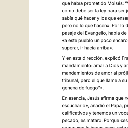
que había prometido Moisés: “V
cómo debe ser la ley para ser
sabía qué hacer y los que ense
pero no lo que hacen». Por lo d
pasaje del Evangelio, habla de 
«a este pueblo un poco encarcel
superar, ir hacia arriba».
Y en esta dirección, explicó 
mandamiento: amar a Dios y ama
mandamientos de amor al prójim
tribunal; pero el que llame a su
gehena de fuego”».
En esencia, Jesús afirma que «
escucharlo», añadió el Papa, 
calificativos y tenemos un voca
pecado, es matar». Porque «es 
como: «no le hagas caso, este 