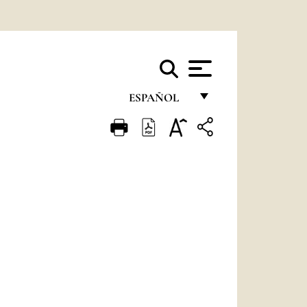
ESPAÑOL
FRANÇAIS
ENGLISH
ITALIANO
PORTUGUÊS
ESPAÑOL
DEUTSCH
POLSKI