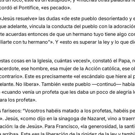
cordó el Pontífice, «es pecado».
 «Jesús resuelve» las dudas «de este pueblo desorientado y 
sigue adelante, vincula la conducta del pueblo con la adoración
r te acuerdas entonces de que un hermano tuyo tiene algo cont
iarte con tu hermano”». Y «esto es superar la ley y lo que dic
as cosas en la Iglesia, cuántas veces!», constató el Papa, 
sacerdote, ese hombre, esa mujer de la Acción católica, ese 
o contrario». Este es precisamente «el escándalo que hiere al
elante. No libera». También «este pueblo —continuó— había v
ue «cuando venía un profeta que les daba un poco de alegría 
para los profeta».
 fariseos: “Vosotros habéis matado a los profetas, habéis pe
». Jesús, «como dijo en la sinagoga de Nazaret, vino a traern
ración: la de Jesús». Para Francisco, «la generosidad, la sant
a arriba». Esta «es la liberación de la rigidez de la ley y tam