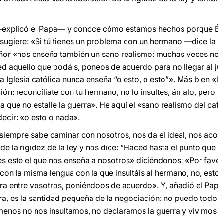
explicó el Papa— y conoce cómo estamos hechos porque Él 
 sugiere: «Si tú tienes un problema con un hermano —dice l
ñor «nos enseña también un sano realismo: muchas veces no 
d aquello que podáis, poneos de acuerdo para no llegar al ju
 la Iglesia católica nunca enseña “o esto, o esto”». Más bien «l
ción: reconcíliate con tu hermano, no lo insultes, ámalo, pero
que no estalle la guerra». He aquí el «sano realismo del ca
decir: «o esto o nada».
empre sabe caminar con nosotros, nos da el ideal, nos acom
de la rigidez de la ley y nos dice: “Haced hasta el punto qu
es este el que nos enseña a nosotros» diciéndonos: «Por favor
s con la misma lengua con la que insultáis al hermano, no, es
rra entre vosotros, poniéndoos de acuerdo». Y, añadió el Pa
a, es la santidad pequeña de la negociación: no puedo todo
menos no nos insultamos, no declaramos la guerra y vivimos