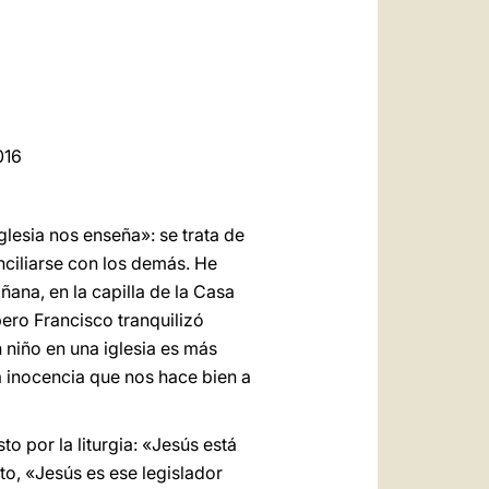
العربيّة
中文
LATINE
016
glesia nos enseña»: se trata de
nciliarse con los demás. He
ñana, en la capilla de la Casa
pero Francisco tranquilizó
niño en una iglesia es más
la inocencia que nos hace bien a
to por la liturgia: «Jesús está
to, «Jesús es ese legislador