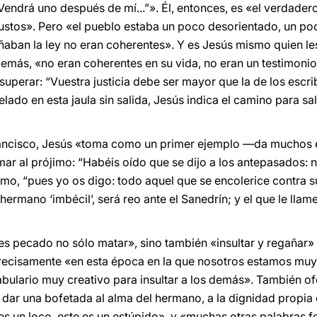
endrá uno después de mí...”». Él, entonces, es «el verdadero
 justos». Pero «el pueblo estaba un poco desorientado, un 
ñaban la ley no eran coherentes». Y es Jesús mismo quien le
emás, «no eran coherentes en su vida, no eran un testimonio 
superar: “Vuestra justicia debe ser mayor que la de los escrib
ado en esta jaula sin salida, Jesús indica el camino para salir
Francisco, Jesús «toma como un primer ejemplo —da muchos 
r al prójimo: “Habéis oído que se dijo a los antepasados: n
o, “pues yo os digo: todo aquel que se encolerice contra su
 hermano ‘imbécil’, será reo ante el Sanedrín; y el que le llam
es pecado no sólo matar», sino también «insultar y regañar»
precisamente «en esta época en la que nosotros estamos mu
bulario muy creativo para insultar a los demás». También ofe
dar una bofetada al alma del hermano, a la dignidad propia 
es un loco, este es un estúpido», y «muchas otras palabras