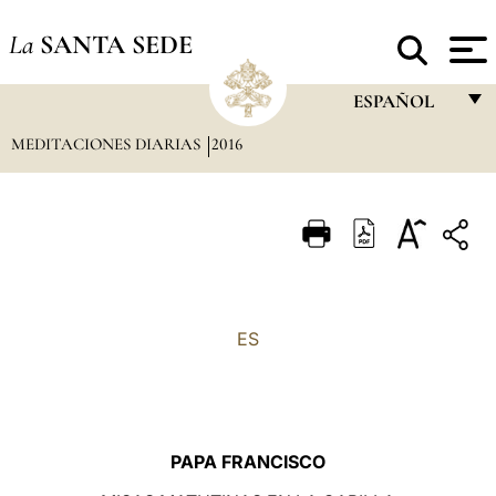
La
SANTA SEDE
ESPAÑOL
MEDITACIONES DIARIAS
2016
FRANÇAIS
ENGLISH
ITALIANO
PORTUGUÊS
ESPAÑOL
ES
DEUTSCH
POLSKI
العربيّة
PAPA FRANCISCO
中文