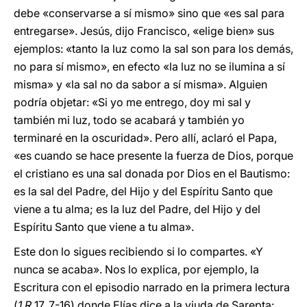
debe «conservarse a sí mismo» sino que «es sal para
entregarse». Jesús, dijo Francisco, «elige bien» sus
ejemplos: «tanto la luz como la sal son para los demás,
no para sí mismo», en efecto «la luz no se ilumina a sí
misma» y «la sal no da sabor a sí misma». Alguien
podría objetar: «Si yo me entrego, doy mi sal y
también mi luz, todo se acabará y también yo
terminaré en la oscuridad». Pero allí, aclaró el Papa,
«es cuando se hace presente la fuerza de Dios, porque
el cristiano es una sal donada por Dios en el Bautismo:
es la sal del Padre, del Hijo y del Espíritu Santo que
viene a tu alma; es la luz del Padre, del Hijo y del
Espíritu Santo que viene a tu alma».
Este don lo sigues recibiendo si lo compartes. «Y
nunca se acaba». Nos lo explica, por ejemplo, la
Escritura con el episodio narrado en la primera lectura
(
1 R
17, 7-16) donde Elías dice a la viuda de Sarepta: