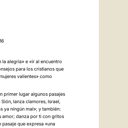
العربيّة
中文
LATINE
16
la alegría» e «ir al encuentro
nsejos para los cristianos que
 «mujeres valientes» como
 en primer lugar algunos pasajes
 Sión, lanza clamores, Israel,
ás ya ningún mal»; y también:
u amor; danza por ti con gritos
un pasaje que expresa «una