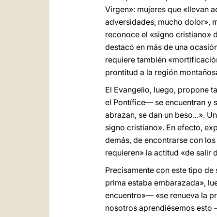
Virgen»: mujeres que «llevan a
adversidades, mucho dolor», muj
reconoce el «signo cristiano» de
destacó en más de una ocasión l
requiere también «mortificación
prontitud a la región montañosa
El Evangelio, luego, propone t
el Pontífice— se encuentran y 
abrazan, se dan un beso...». Un 
signo cristiano». En efecto, ex
demás, de encontrarse con los 
requieren» la actitud «de salir 
Precisamente con este tipo de 
prima estaba embarazada», lueg
encuentro»— «se renueva la pr
nosotros aprendiésemos esto –s