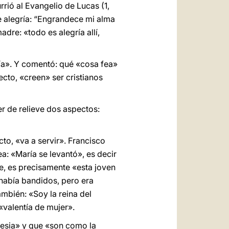
rió al Evangelio de Lucas (1,
 alegría: “Engrandece mi alma
adre: «todo es alegría allí,
ría». Y comentó: qué «cosa fea»
fecto, «creen» ser cristianos
er de relieve dos aspectos:
to, «va a servir». Francisco
a: «María se levantó», es decir
ce, es precisamente «esta joven
 había bandidos, pero era
mbién: «Soy la reina del
«valentía de mujer».
glesia» y que «son como la