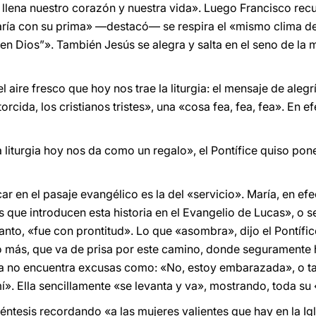
 llena nuestro corazón y nuestra vida». Luego Francisco recur
aría con su prima» —destacó— se respira el «mismo clima de
 en Dios”». También Jesús se alegra y salta en el seno de la m
aire fresco que hoy nos trae la liturgia: el mensaje de aleg
torcida, los cristianos tristes», una «cosa fea, fea, fea». En e
a liturgia hoy nos da como un regalo», el Pontífice quiso pon
 en el pasaje evangélico es la del «servicio». María, en efec
 que introducen esta historia en el Evangelio de Lucas», o se
tanto, «fue con prontitud». Lo que «asombra», dijo el Pontífi
 no más, que va de prisa por este camino, donde seguramente
ría no encuentra excusas como: «No, estoy embarazada», o ta
». Ella sencillamente «se levanta y va», mostrando, toda su 
réntesis recordando «a las mujeres valientes que hay en la I