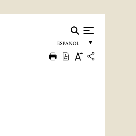
ESPAÑOL
FRANÇAIS
ENGLISH
ITALIANO
PORTUGUÊS
ESPAÑOL
DEUTSCH
POLSKI