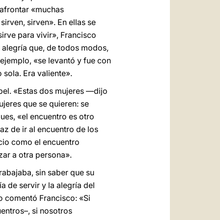
e afrontar «muchas
irven, sirven». En ellas se
sirve para vivir», Francisco
a alegría que, de todos modos,
 ejemplo, «se levantó y fue con
sola. Era valiente».
abel. «Estas dos mujeres —dijo
jeres que se quieren: se
pues, «el encuentro es otro
az de ir al encuentro de los
icio como el encuentro
azar a otra persona».
rabajaba, sin saber que su
de servir y la alegría del
o comentó Francisco: «Si
entros–, si nosotros