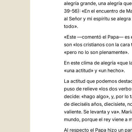
alegría grande, una alegría que
39-56): «En el encuentro de M
al Señor y mi espíritu se alegra
todo».
«Este —comentó el Papa— es el 
son «los cristianos con la cara 
«pero no lo son plenamente».
En este clima de alegría «que l
«una actitud» y «un hecho».
La actitud que podemos destacar
puso de relieve «los dos verbos
decide: «hago algo», y, por lo 
de dieciséis años, diecisiete,
valiente. Se levanta y va». Ma
mundo, porque el rey viene a mí
Al respecto el Papa hizo un pa