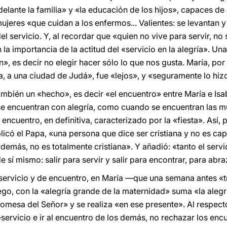
delante la familia» y «la educación de los hijos», capaces d
eres «que cuidan a los enfermos... Valientes: se levantan y s
l servicio. Y, al recordar que «quien no vive para servir, no 
a importancia de la actitud del «servicio en la alegría». Un
», es decir no elegir hacer sólo lo que nos gusta. María, por
, a una ciudad de Judá», fue «lejos», y «seguramente lo hizo 
ambién un «hecho», es decir «el encuentro» entre María e Is
se encuentran con alegría, como cuando se encuentran las mu
encuentro, en definitiva, caracterizado por la «fiesta». Así, 
plicó el Papa, «una persona que dice ser cristiana y no es cap
demás, no es totalmente cristiana». Y añadió: «tanto el serv
de sí mismo: salir para servir y salir para encontrar, para abr
servicio y de encuentro, en María —que una semana antes «t
o, con la «alegría grande de la maternidad» suma «la alegría 
omesa del Señor» y se realiza «en ese presente». Al respect
ervicio e ir al encuentro de los demás, no rechazar los encu