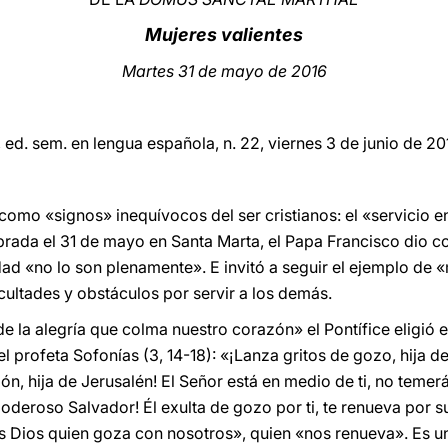
Mujeres valientes
Martes 31 de mayo de 2016
, ed. sem. en lengua española, n. 22, viernes 3 de junio de 20
mo «signos» inequívocos del ser cristianos: el «servicio en 
brada el 31 de mayo en Santa Marta, el Papa Francisco dio co
idad «no lo son plenamente». E invitó a seguir el ejemplo de
cultades y obstáculos por servir a los demás.
a de la alegría que colma nuestro corazón» el Pontífice eligió
l profeta Sofonías (3, 14-18): «¡Lanza gritos de gozo, hija de
ón, hija de Jerusalén! El Señor está en medio de ti, no temer
poderoso Salvador! Él exulta de gozo por ti, te renueva por s
 «es Dios quien goza con nosotros», quien «nos renueva». Es 