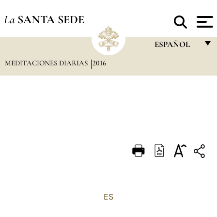
La
SANTA SEDE
ESPAÑOL
MEDITACIONES DIARIAS
2016
FRANÇAIS
ENGLISH
ITALIANO
PORTUGUÊS
ESPAÑOL
DEUTSCH
POLSKI
العربيّة
ES
中文