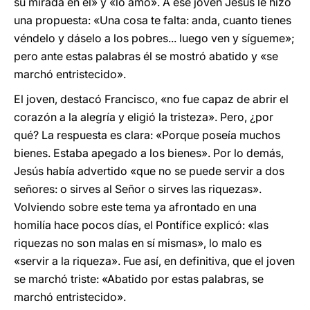
su mirada en él» y «lo amó». A ese joven Jesús le hizo
una propuesta: «Una cosa te falta: anda, cuanto tienes
véndelo y dáselo a los pobres... luego ven y sígueme»;
pero ante estas palabras él se mostró abatido y «se
marchó entristecido».
El joven, destacó Francisco, «no fue capaz de abrir el
corazón a la alegría y eligió la tristeza». Pero, ¿por
qué? La respuesta es clara: «Porque poseía muchos
bienes. Estaba apegado a los bienes». Por lo demás,
Jesús había advertido «que no se puede servir a dos
señores: o sirves al Señor o sirves las riquezas».
Volviendo sobre este tema ya afrontado en una
homilía hace pocos días, el Pontífice explicó: «las
riquezas no son malas en sí mismas», lo malo es
«servir a la riqueza». Fue así, en definitiva, que el joven
se marchó triste: «Abatido por estas palabras, se
marchó entristecido».