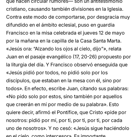
que hacen circular rumores— son un antitestimonio
cristiano, causando también divisiones en la Iglesia.
Contra este modo de comportarse, por desgracia muy
difundido en el ámbito eclesial, puso en guardia
Francisco en la misa celebrada el jueves 12 de mayo
por la mañana en la capilla de la Casa Santa Marta.
«Jesús ora: “Alzando los ojos al cielo, dijo”», relata
Juan en el pasaje evangélico (17, 20-26) propuesto por
la liturgia del día. Y Francisco observó enseguida que
«Jesús pidió por todos, no pidió solo por los
discípulos, que estaban en la mesa con él, sino por
todos». En efecto, escribe Juan, citando sus palabras:
«No pido solo por estos, sino también por aquellos
que creerán en mí por medio de su palabra». Esto
quiere decir, afirmó el Pontífice, que Cristo «pide por
nosotros: pidió por mí, por ti, por ti, por ti, por cada
uno de nosotros». Y no cesó: «Jesús sigue haciéndolo
en el cielo, como intercesor». Es importante