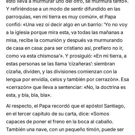
esto lleva a murmurar uno del otro, se murmura tanto».
Y refiriéndose a un modo de sentir difundido en las
parroquias, «en mi tierra es muy común», el Papa
confió: «Una vez oí decir algo en un barrio: ‘Yo no voy
a la iglesia porque mira esta, va todas las mañanas a
misa, recibe la comunión y después va murmurando
de casa en casa: para ser cristiano así, prefiero no ir,
como va esta chismosa’». Y prosiguió: «En mi tierra, a
estas personas se las llama ‘cizañeras’: siembran
cizaña, dividen, y las divisiones comienzan con la
lengua por envidia, celos y también por cerrazón». Esa
«cerrazón» que lleva a sentenciar: «No, la doctrina es
esta, y bla, bla, bla».
Al respecto, el Papa recordó que el apóstol Santiago,
en el tercer capítulo de su carta, dice: «Somos
capaces de poner el freno en la boca al caballo.
También una nave, con un pequeño timón, puede ser