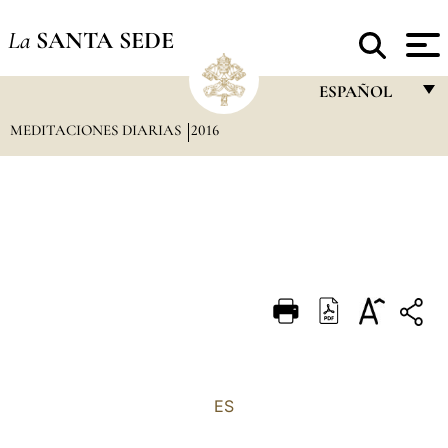
La
SANTA SEDE
ESPAÑOL
MEDITACIONES DIARIAS
2016
FRANÇAIS
ENGLISH
ITALIANO
PORTUGUÊS
ESPAÑOL
DEUTSCH
POLSKI
العربيّة
ES
中文