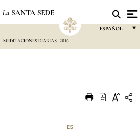
La
SANTA SEDE
ESPAÑOL
MEDITACIONES DIARIAS
2016
FRANÇAIS
ENGLISH
ITALIANO
PORTUGUÊS
ESPAÑOL
DEUTSCH
POLSKI
العربيّة
ES
中文