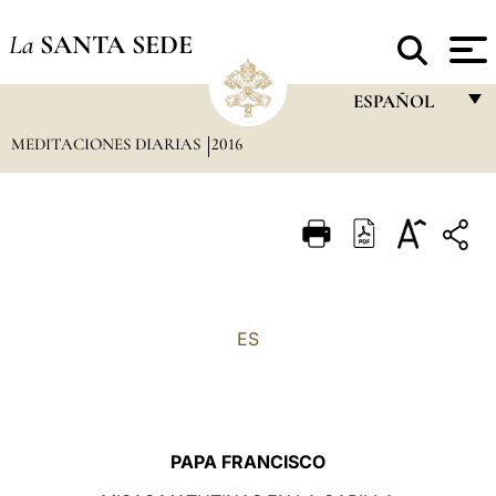
La
SANTA SEDE
ESPAÑOL
MEDITACIONES DIARIAS
2016
FRANÇAIS
ENGLISH
ITALIANO
PORTUGUÊS
ESPAÑOL
ES
DEUTSCH
POLSKI
العربيّة
PAPA FRANCISCO
中文