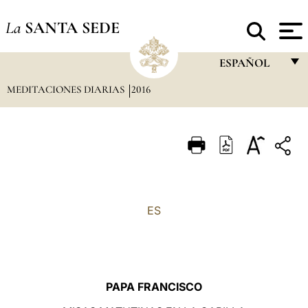
La
SANTA SEDE
ESPAÑOL
MEDITACIONES DIARIAS
2016
FRANÇAIS
ENGLISH
ITALIANO
PORTUGUÊS
ESPAÑOL
ES
DEUTSCH
POLSKI
العربيّة
PAPA FRANCISCO
中文