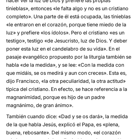
hacer ver la luz de Dios y prefiere las propias
tinieblas», entonces «le falta algo y no es un cristiano
completo». Una parte de él está ocupada, las tinieblas
«le entraron en el corazón, porque tiene miedo de la
luz» y prefiere «los ídolos». Pero el cristiano «es un
testigo», testigo «de Jesucristo, luz de Dios. Y deber
poner esta luz en el candelabro de su vida». En el
pasaje evangélico propuesto por la liturgia también se
habla «de la medida», y se lee: «Con la medida con
que midáis, se os medirá y aun con creces». Esta es,
dijo Francisco, «la otra peculiaridad, la otra actitud»
típica del cristiano. En efecto, se hace referencia a la
magnanimidad, porque es hijo de un padre
magnánimo, de gran ánimo».
También cuando dice: «Dad y se os dará», la medida
de la que habla Jesús, explicó el Papa, es «plena,
buena, rebosante». Del mismo modo, «el corazón