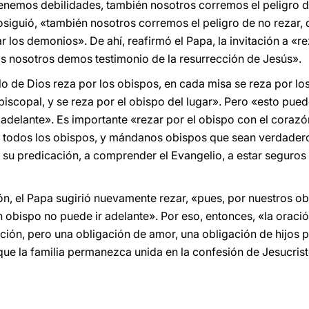
enemos debilidades, también nosotros corremos el peligro d
siguió, «también nosotros corremos el peligro de no rezar, 
r los demonios». De ahí, reafirmó el Papa, la invitación a «r
os nosotros demos testimonio de la resurrección de Jesús».
o de Dios reza por los obispos, en cada misa se reza por los
iscopal, y se reza por el obispo del lugar». Pero «esto puede 
delante». Es importante «rezar por el obispo con el corazón,
a todos los obispos, y mándanos obispos que sean verdadero
su predicación, a comprender el Evangelio, a estar seguros d
ón, el Papa sugirió nuevamente rezar, «pues, por nuestros ob
 sin obispo no puede ir adelante». Por eso, entonces, «la orac
ción, pero una obligación de amor, una obligación de hijos p
ue la familia permanezca unida en la confesión de Jesucristo