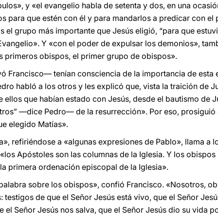
pulos», y «el evangelio habla de setenta y dos, en una ocasió
os para que estén con él y para mandarlos a predicar con el 
s el grupo más importante que Jesús eligió, “para que estuvi
 Evangelio». Y «con el poder de expulsar los demonios», ta
s primeros obispos, el primer grupo de obispos».
 Francisco— tenían consciencia de la importancia de esta e
dro habló a los otros y les explicó que, vista la traición de 
re ellos que habían estado con Jesús, desde el bautismo de J
otros” —dice Pedro— de la resurrección». Por eso, prosiguió 
ue elegido Matías».
sia», refiriéndose a «algunas expresiones de Pablo», llama a 
e, «los Apóstoles son las columnas de la Iglesia. Y los obispos
la primera ordenación episcopal de la Iglesia».
palabra sobre los obispos», confió Francisco. «Nosotros, o
: testigos de que el Señor Jesús está vivo, que el Señor Jesú
 el Señor Jesús nos salva, que el Señor Jesús dio su vida p