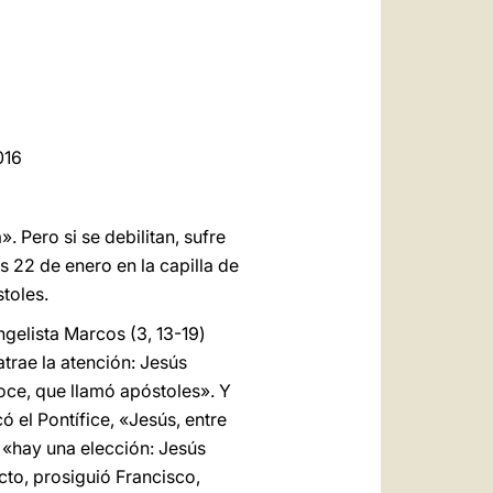
العربيّة
中文
LATINE
016
 Pero si se debilitan, sufre
s 22 de enero en la capilla de
toles.
ngelista Marcos (3, 13-19)
atrae la atención: Jesús
Doce, que llamó apóstoles». Y
ó el Pontífice, «Jesús, entre
, «hay una elección: Jesús
cto, prosiguió Francisco,