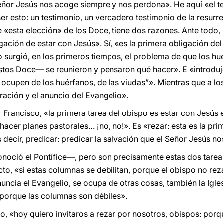
eñor Jesús nos acoge siempre y nos perdona». He aquí «el t
ser esto: un testimonio, un verdadero testimonio de la resurr
 «esta elección» de los Doce, tiene dos razones. Ante todo, 
igación de estar con Jesús». Sí, «es la primera obligación del
 surgió, en los primeros tiempos, el problema de que los hu
tos Doce— se reunieron y pensaron qué hacer». E «introduje
 ocupen de los huérfanos, de las viudas”». Mientras que a lo
ración y el anuncio del Evangelio».
r Francisco, «la primera tarea del obispo es estar con Jesús e
hacer planes pastorales… ¡no, no!». Es «rezar: esta es la pri
s decir, predicar: predicar la salvación que el Señor Jesús no
onoció el Pontífice—, pero son precisamente estas dos tareas
cto, «si estas columnas se debilitan, porque el obispo no rez
uncia el Evangelio, se ocupa de otras cosas, también la Iglesi
«porque las columnas son débiles».
co, «hoy quiero invitaros a rezar por nosotros, obispos: po