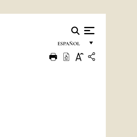
ESPAÑOL
FRANÇAIS
ENGLISH
ITALIANO
PORTUGUÊS
ESPAÑOL
DEUTSCH
POLSKI