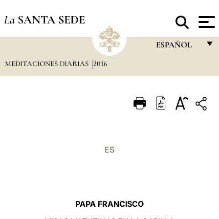
La
SANTA SEDE
ESPAÑOL
MEDITACIONES DIARIAS
2016
FRANÇAIS
ENGLISH
ITALIANO
PORTUGUÊS
ESPAÑOL
ES
DEUTSCH
POLSKI
العربيّة
PAPA FRANCISCO
中文