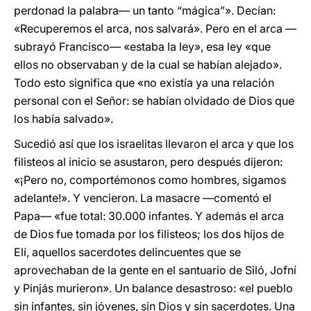
perdonad la palabra— un tanto “mágica”». Decían:
«Recuperemos el arca, nos salvará». Pero en el arca —
subrayó Francisco— «estaba la ley», esa ley «que
ellos no observaban y de la cual se habían alejado».
Todo esto significa que «no existía ya una relación
personal con el Señor: se habían olvidado de Dios que
los había salvado».
Sucedió así que los israelitas llevaron el arca y que los
filisteos al inicio se asustaron, pero después dijeron:
«¡Pero no, comportémonos como hombres, sigamos
adelante!». Y vencieron. La masacre —comentó el
Papa— «fue total: 30.000 infantes. Y además el arca
de Dios fue tomada por los filisteos; los dos hijos de
Elí, aquellos sacerdotes delincuentes que se
aprovechaban de la gente en el santuario de Siló, Jofní
y Pinjás murieron». Un balance desastroso: «el pueblo
sin infantes, sin jóvenes, sin Dios y sin sacerdotes. Una