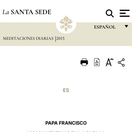
La
SANTA SEDE
ESPAÑOL
MEDITACIONES DIARIAS
2015
FRANÇAIS
ENGLISH
ITALIANO
PORTUGUÊS
ESPAÑOL
ES
DEUTSCH
POLSKI
العربيّة
PAPA FRANCISCO
中文