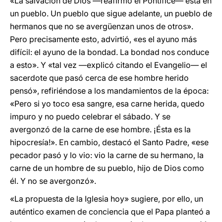
«La salvación de Dios —reafirmó el Pontífice— está en
un pueblo. Un pueblo que sigue adelante, un pueblo de
hermanos que no se avergüenzan unos de otros».
Pero precisamente esto, advirtió, «es el ayuno más
difícil: el ayuno de la bondad. La bondad nos conduce
a esto». Y «tal vez —explicó citando el Evangelio— el
sacerdote que pasó cerca de ese hombre herido
pensó», refiriéndose a los mandamientos de la época:
«Pero si yo toco esa sangre, esa carne herida, quedo
impuro y no puedo celebrar el sábado. Y se
avergonzó de la carne de ese hombre. ¡Ésta es la
hipocresía!». En cambio, destacó el Santo Padre, «ese
pecador pasó y lo vio: vio la carne de su hermano, la
carne de un hombre de su pueblo, hijo de Dios como
él. Y no se avergonzó».
«La propuesta de la Iglesia hoy» sugiere, por ello, un
auténtico examen de conciencia que el Papa planteó a