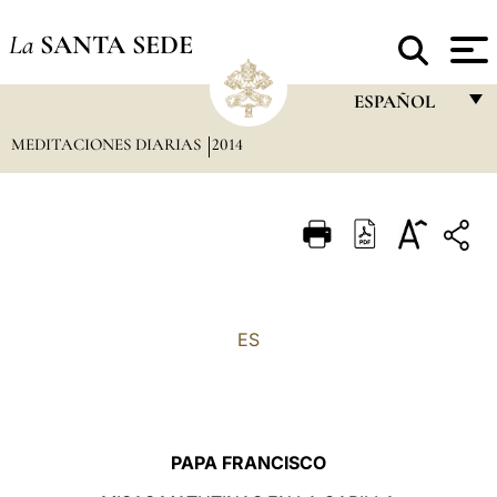
La
SANTA SEDE
ESPAÑOL
MEDITACIONES DIARIAS
2014
FRANÇAIS
ENGLISH
ITALIANO
PORTUGUÊS
ESPAÑOL
ES
DEUTSCH
POLSKI
العربيّة
PAPA FRANCISCO
中文