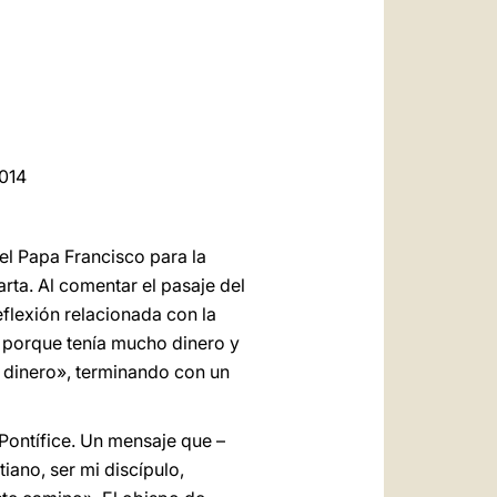
العربيّة
中文
LATINE
2014
del Papa Francisco para la
rta. Al comentar el pasaje del
eflexión relacionada con la
o porque tenía mucho dinero y
o dinero», terminando con un
 Pontífice. Un mensaje que –
tiano, ser mi discípulo,