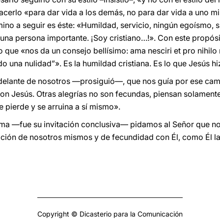
acerlo «para dar vida a los demás, no para dar vida a uno mis
ino a seguir es éste: «Humildad, servicio, ningún egoísmo, s
na persona importante. ¡Soy cristiano…!». Con este propósit
 que «nos da un consejo bellísimo: ama nesciri et pro nihilo
 una nulidad”». Es la humildad cristiana. Es lo que Jesús hi
elante de nosotros —prosiguió—, que nos guía por ese camin
 con Jesús. Otras alegrías no son fecundas, piensan solament
e pierde y se arruina a sí mismo».
esma —fue su invitación conclusiva— pidamos al Señor que nos
gación de nosotros mismos y de fecundidad con Él, como Él la
Copyright © Dicasterio para la Comunicación