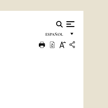
ESPAÑOL
FRANÇAIS
ENGLISH
ITALIANO
PORTUGUÊS
ESPAÑOL
DEUTSCH
POLSKI