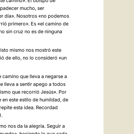
ste camino». El obispo de
e padecer mucho, ser
rcer día». Nosotros «no podemos
rrió primero». Es «el camino de
ano sin cruz no es de ninguna
 Cristo mismo nos mostró este
ió de ello, no lo consideró «un
te camino que lleva a negarse a
e lleva a sentir apego a todos
mismo que recorrió Jesús». Por
e en este estilo de humildad, de
repite esta idea. Recordad
).
o nos da la alegría. Seguir a
el mundo», haciendo lo que cada