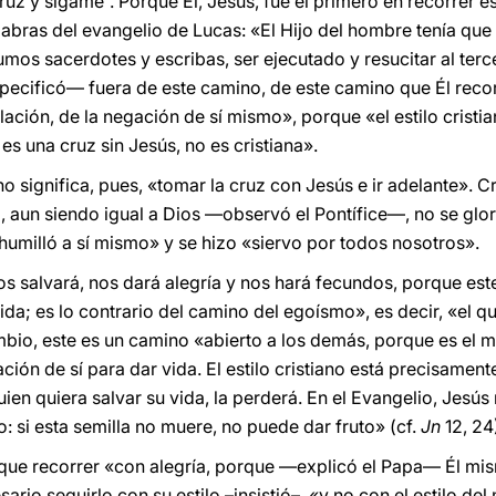
uz y sígame”. Porque Él, Jesús, fue el primero en recorrer e
abras del evangelio de Lucas: «El Hijo del hombre tenía qu
mos sacerdotes y escribas, ser ejecutado y resucitar al te
specificó— fuera de este camino, de este camino que Él reco
llación, de la negación de sí mismo», porque «el estilo cristi
 es una cruz sin Jesús, no es cristiana».
ano significa, pues, «tomar la cruz con Jesús e ir adelante».
, aun siendo igual a Dios —observó el Pontífice—, no se glor
 humilló a sí mismo» y se hizo «siervo por todos nosotros».
nos salvará, nos dará alegría y nos hará fecundos, porque es
da; es lo contrario del camino del egoísmo», es decir, «el qu
ambio, este es un camino «abierto a los demás, porque es el 
ción de sí para dar vida. El estilo cristiano está precisament
en quiera salvar su vida, la perderá. En el Evangelio, Jesús 
: si esta semilla no muere, no puede dar fruto» (cf.
Jn
12, 24
que recorrer «con alegría, porque —explicó el Papa— Él mism
sario seguirlo con su estilo –insistió–, «y no con el estilo d