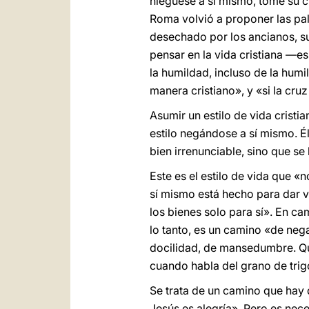
niéguese a sí mismo, tome su cr
Roma volvió a proponer las pal
desechado por los ancianos, su
pensar en la vida cristiana —e
la humildad, incluso de la humi
manera cristiano», y «si la cruz
Asumir un estilo de vida cristi
estilo negándose a sí mismo. Él
bien irrenunciable, sino que se
Este es el estilo de vida que «
sí mismo está hecho para dar vi
los bienes solo para sí». En c
lo tanto, es un camino «de nega
docilidad, de mansedumbre. Qui
cuando habla del grano de trigo
Se trata de un camino que hay 
Jesús es alegría». Pero es nece