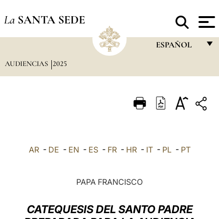
La
SANTA SEDE
ESPAÑOL
AUDIENCIAS
2025
FRANÇAIS
ENGLISH
ITALIANO
PORTUGUÊS
ESPAÑOL
AR
-
DE
-
EN
-
ES
-
FR
-
HR
-
IT
-
PL
-
PT
DEUTSCH
POLSKI
PAPA FRANCISCO
العربيّة
CATEQUESIS DEL SANTO PADRE
中文