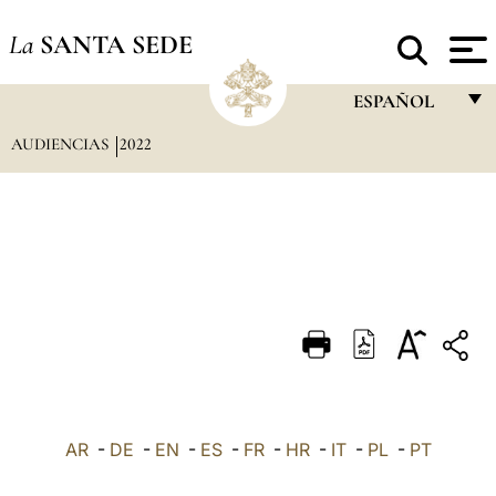
La
SANTA SEDE
ESPAÑOL
AUDIENCIAS
2022
FRANÇAIS
ENGLISH
ITALIANO
PORTUGUÊS
ESPAÑOL
DEUTSCH
POLSKI
العربيّة
AR
-
DE
-
EN
-
ES
-
FR
-
HR
-
IT
-
PL
-
PT
中文