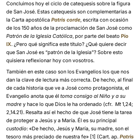
Concluimos hoy el ciclo de catequesis sobre la figura
de San José. Estas catequesis son complementarias a
la Carta apostólica
Patris corde
, escrita con ocasión
de los 150 años de la proclamación de San José como
Patrón de la Iglesia Católica
, por parte del beato
Pío
IX
. ¿Pero qué significa este título? ¿Qué quiere decir
que San José es “patrón de la Iglesia”? Sobre esto
quisiera reflexionar hoy con vosotros.
También en este caso son los Evangelios los que nos
dan la clave de lectura más correcta. De hecho, al final
de cada historia que ve a José como protagonista, el
Evangelio anota que él
toma consigo al Niño y a su
madre
y hace lo que Dios le ha ordenado (cfr.
Mt
1,24;
2,14.21). Resalta así el hecho de que José tiene la tarea
de proteger a Jesús y a María. Él es su principal
custodio
: «De hecho, Jesús y María, su madre, son el
tesoro más preciado de nuestra fe»
[1] (Cart. ap.
Patris